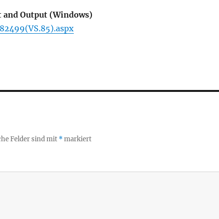
ut and Output (Windows)
682499(VS.85).aspx
che Felder sind mit
*
markiert