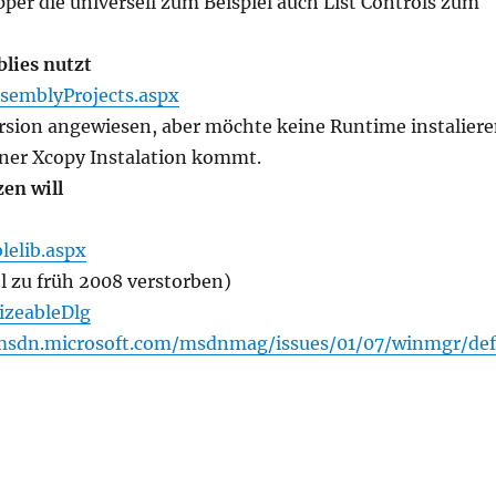
r die universell zum Beispiel auch List Controls zum
lies nutzt
semblyProjects.aspx
rsion angewiesen, aber möchte keine Runtime instaliere
iner Xcopy Instalation kommt.
en will
lelib.aspx
el zu früh 2008 verstorben)
izeableDlg
/msdn.microsoft.com/msdnmag/issues/01/07/winmgr/de