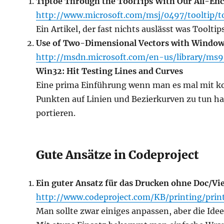
Tiptoe Through the ToolTips With Our All-E
http://www.microsoft.com/msj/0497/tooltip/to
Ein Artikel, der fast nichts auslässt was Tooltips
Use of Two-Dimensional Vectors with Windo
http://msdn.microsoft.com/en-us/library/ms
Win32: Hit Testing Lines and Curves
Eine prima Einführung wenn man es mal mit k
Punkten auf Linien und Bezierkurven zu tun hat
portieren.
Gute Ansätze in Codeproject
Ein guter Ansatz für das Drucken ohne Doc/Vi
http://www.codeproject.com/KB/printing/pri
Man sollte zwar einiges anpassen, aber die Idee