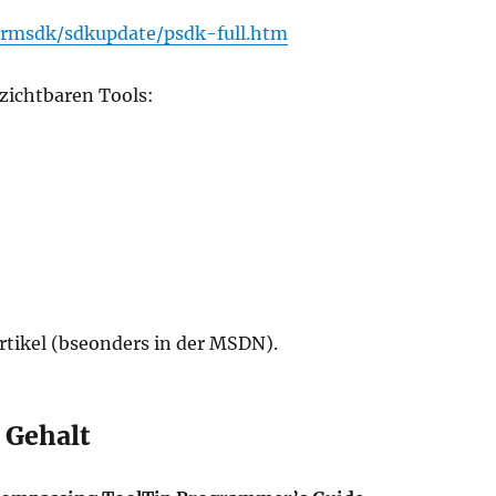
ormsdk/sdkupdate/psdk-full.htm
rzichtbaren Tools:
rtikel (bseonders in der MSDN).
l Gehalt