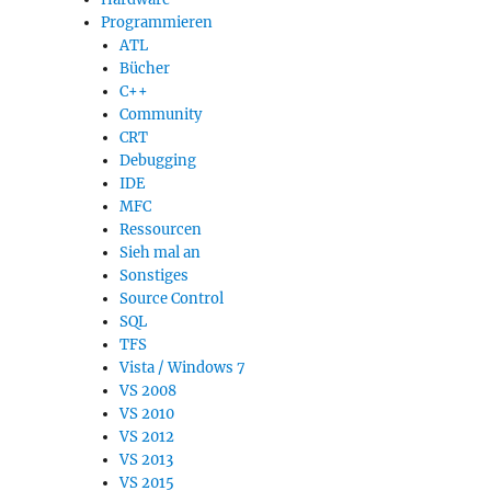
Programmieren
ATL
Bücher
C++
Community
CRT
Debugging
IDE
MFC
Ressourcen
Sieh mal an
Sonstiges
Source Control
SQL
TFS
Vista / Windows 7
VS 2008
VS 2010
VS 2012
VS 2013
VS 2015