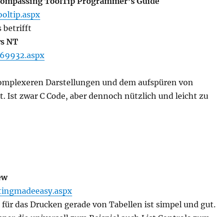
ncompassing ToolTip Programmer’s Guide
oltip.aspx
 betrifft
ws NT
969932.aspx
omplexeren Darstellungen und dem aufspüren von
. Ist zwar C Code, aber dennoch nützlich und leicht zu
ew
ntingmadeeasy.aspx
 für das Drucken gerade von Tabellen ist simpel und gut.