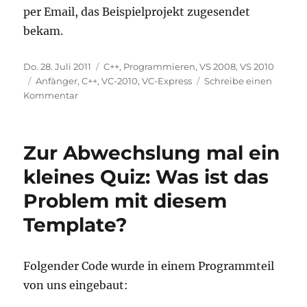
per Email, das Beispielprojekt zugesendet
bekam.
Veröffentlicht
Kategorien
Do. 28. Juli 2011
C++
,
Programmieren
,
VS 2008
,
VS 2010
am
Schlagwörter
Anfänger
,
C++
,
VC-2010
,
VC-Express
Schreibe einen
zu
Kommentar
LNK2001:
unresolved
external
Zur Abwechslung mal ein
symbol
_mainCRTStartup
kleines Quiz: Was ist das
Problem mit diesem
Template?
Folgender Code wurde in einem Programmteil
von uns eingebaut: