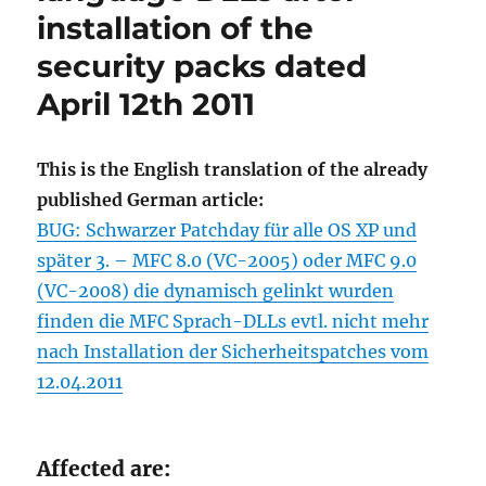
fix
installation of the
to
security packs dated
Visual
Studio
April 12th 2011
that
need
changed
This is the English translation of the already
C++
runtime
published German article:
DLLs
BUG: Schwarzer Patchday für alle OS XP und
ATL/MFC/CRT
später 3. – MFC 8.0 (VC-2005) oder MFC 9.0
(VC-2008) die dynamisch gelinkt wurden
finden die MFC Sprach-DLLs evtl. nicht mehr
nach Installation der Sicherheitspatches vom
12.04.2011
Affected are: