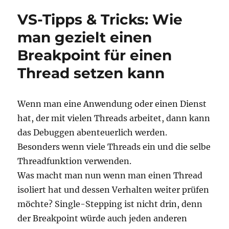
mal
VS-Tipps & Tricks: Wie
ein
kleines
man gezielt einen
Quiz:
Breakpoint für einen
Was
ist
Thread setzen kann
das
Problem
mit
Wenn man eine Anwendung oder einen Dienst
diesem
Template
hat, der mit vielen Threads arbeitet, dann kann
das Debuggen abenteuerlich werden.
Besonders wenn viele Threads ein und die selbe
Threadfunktion verwenden.
Was macht man nun wenn man einen Thread
isoliert hat und dessen Verhalten weiter prüfen
möchte? Single-Stepping ist nicht drin, denn
der Breakpoint würde auch jeden anderen