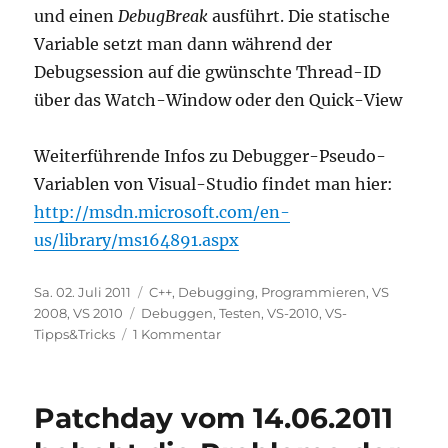
und einen
DebugBreak
ausführt. Die statische
Variable setzt man dann während der
Debugsession auf die gwünschte Thread-ID
über das Watch-Window oder den Quick-View
Weiterführende Infos zu Debugger-Pseudo-
Variablen von Visual-Studio findet man hier:
http://msdn.microsoft.com/en-
us/library/ms164891.aspx
Veröffentlicht
Kategorien
Sa. 02. Juli 2011
C++
,
Debugging
,
Programmieren
,
VS
am
Schlagwörter
2008
,
VS 2010
Debuggen
,
Testen
,
VS-2010
,
VS-
zu
Tipps&Tricks
1 Kommentar
VS-
Tipps
&
Patchday vom 14.06.2011
Tricks:
Wie