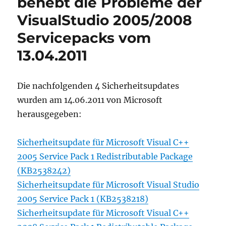
behebt die Probleme der
man
VisualStudio 2005/2008
gezielt
einen
Servicepacks vom
Breakpoint
für
13.04.2011
einen
Thread
setzen
Die nachfolgenden 4 Sicherheitsupdates
kann
wurden am 14.06.2011 von Microsoft
herausgegeben:
Sicherheitsupdate für Microsoft Visual C++
2005 Service Pack 1 Redistributable Package
(KB2538242)
Sicherheitsupdate für Microsoft Visual Studio
2005 Service Pack 1 (KB2538218)
Sicherheitsupdate für Microsoft Visual C++