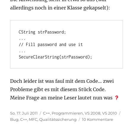
allerdings noch in einer Klasse gekapselt):
CString strPassword;

...

// Fill password and use it

...

SecureClearString(strPassword);
Doch leider ist was faul mit dem Code… zwei
Probleme gibt es mit diesem Stück Code.
Meine Frage an meine Leser lautet nun was
Veröffentlicht
Kategorien
Schla
So. 17. Juli 2011
C++
,
Programmieren
,
VS 2008
,
VS 2010
am
zu
Bug
,
C++
,
MFC
,
Qualitätssicherung
10 Kommentare
Zur
Abwechsl