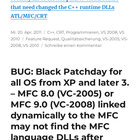
that need changed the C++ runtime DLLs
ATL/MFC/CRT
Veröffentlicht
Kategorien
Mi. 20. Apr. 2011
C++
,
CRT
,
Programmieren
,
VS 2008
,
VS
am
Schlagwörter
2010
Feature Request
,
Qualitätssicherung
,
VS-2005
,
VS-
zu
2008
,
VS-2010
Schreibe einen Kommentar
Feature
Request:
Always
BUG: Black Patchday for
ask
the
all OS from XP and later 3.
developer
– MFC 8.0 (VC-2005) or
before
applying
MFC 9.0 (VC-2008) linked
a
service
dynamically to the MFC
pack
may not find the MFC
or
a
language DLLs after
security