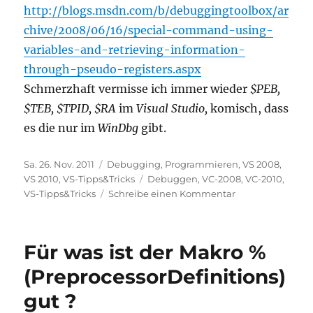
http://blogs.msdn.com/b/debuggingtoolbox/ar
chive/2008/06/16/special-command-using-
variables-and-retrieving-information-
through-pseudo-registers.aspx
Schmerzhaft vermisse ich immer wieder
$PEB,
$TEB, $TPID, $RA
im
Visual Studio,
komisch, dass
es die nur im
WinDbg
gibt.
Veröffentlicht
Kategorien
Sa. 26. Nov. 2011
Debugging
,
Programmieren
,
VS 2008
,
am
Schlagwörter
VS 2010
,
VS-Tipps&Tricks
Debuggen
,
VC-2008
,
VC-2010
,
zu
VS-Tipps&Tricks
Schreibe einen Kommentar
VS-
Tipps
&
Für was ist der Makro %
Tricks:
Debugger
(PreprocessorDefinitions)
Pseudo
gut ?
Variablen