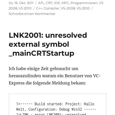
Veröffentlicht
Kategorien
So. 16. Okt. 2011
ATL
,
CRT
,
IDE
,
MFC
,
Programmieren
,
VS
am
Schlagwörter
2008
,
VS 2010
C++
,
Compiler
,
VS-2008
,
VS-2010
zu
Schreibe einen Kommentar
Für
was
ist
LNK2001: unresolved
der
Makro
external symbol
%
_mainCRTStartup
(PreprocessorDefinitions)
gut
?
Ich habe einige Zeit gebraucht um
herauszufinden warum ein Benutzer von VC-
Express die folgende Meldung bekam:
1>------ Build started: Project: Hallo 
Welt, Configuration: Debug Win32 ------

1>LINK : error LNK2001: unresolved 