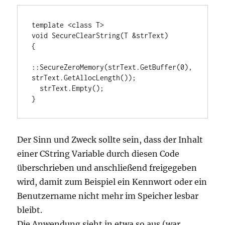
template <class T>

void SecureClearString(T &strText)

{

::SecureZeroMemory(strText.GetBuffer(0),
strText.GetAllocLength());

  strText.Empty();

}
Der Sinn und Zweck sollte sein, dass der Inhalt
einer CString Variable durch diesen Code
überschrieben und anschließend freigegeben
wird, damit zum Beispiel ein Kennwort oder ein
Benutzername nicht mehr im Speicher lesbar
bleibt.
Die Anwendung sieht in etwa so aus (war