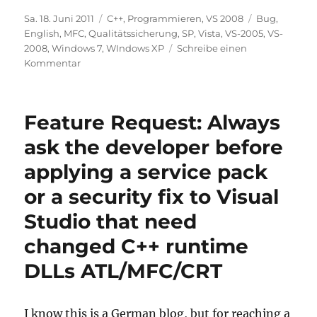
Veröffentlicht
Kategorien
Schlagwörte
Sa. 18. Juni 2011
C++
,
Programmieren
,
VS 2008
Bug
,
am
English
,
MFC
,
Qualitätssicherung
,
SP
,
Vista
,
VS-2005
,
VS-
2008
,
Windows 7
,
WIndows XP
Schreibe einen
zu
Kommentar
Patchday
vom
14.06.2011
Feature Request: Always
behebt
die
ask the developer before
Probleme
applying a service pack
der
VisualStudio
or a security fix to Visual
2005/2008
Servicepacks
Studio that need
vom
changed C++ runtime
13.04.2011
DLLs ATL/MFC/CRT
I know this is a German blog, but for reaching a