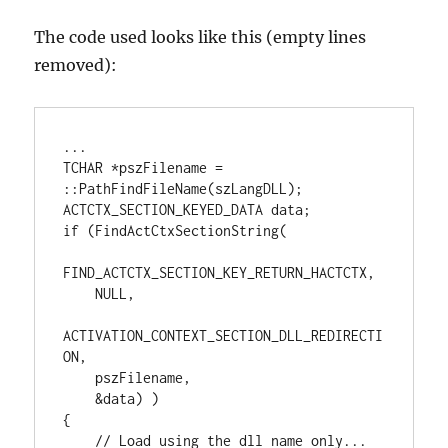
The code used looks like this (empty lines
removed):
...

TCHAR *pszFilename = 
::PathFindFileName(szLangDLL);

ACTCTX_SECTION_KEYED_DATA data;

if (FindActCtxSectionString(

FIND_ACTCTX_SECTION_KEY_RETURN_HACTCTX,

    NULL,

ACTIVATION_CONTEXT_SECTION_DLL_REDIRECTI
ON,

    pszFilename,

    &data) )

{

    // Load using the dll name only...
