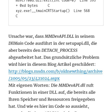
msvcr100d.dll!exit(int code=0)  Line 393 
+ 0xd bytes	C

xyz.exe!__tmainCRTStartup()  Line 568	
C
Ursache war, dass
MMDevAPI.DLL
in seinem
DllMain
Code ausführt in der setupapi.dll, die
aber bereits den
DETACH_PROCESS
abgearbeitet hat. Das grundsätzliche Problem
wird hier in diesem Blog Artikel geschildert:
http://blogs.msdn.com/b/oldnewthing/archive
/2005/05/23/421024.aspx
Mit eigenen Worten: Die
MMDevAPI.dll
ruft
Funktionen in einer DLL auf, die bereits alle
Ihren Speicher und Ressourcen freigegeben
hat. Und wie es hier im Code so aussieht,