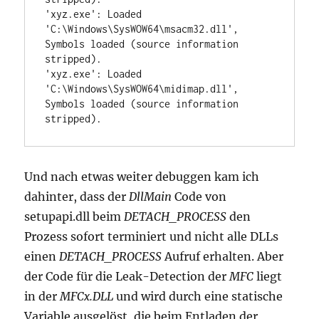
'xyz.exe': Loaded 
'C:\Windows\SysWOW64\msacm32.dll', 
Symbols loaded (source information 
stripped).

'xyz.exe': Loaded 
'C:\Windows\SysWOW64\midimap.dll', 
Symbols loaded (source information 
stripped).
Und nach etwas weiter debuggen kam ich
dahinter, dass der
DllMain
Code von
setupapi.dll beim
DETACH_PROCESS
den
Prozess sofort terminiert und nicht alle DLLs
einen
DETACH_PROCESS
Aufruf erhalten. Aber
der Code für die Leak-Detection der
MFC
liegt
in der
MFCx.DLL
und wird durch eine statische
Variable ausgelöst, die beim Entladen der