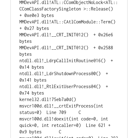
MMDevAPI.dll!ATL::CComObjectNoLock<ATL::
CComClassFactorySingleton >::Release()  
+ 0xe0e3 bytes	

MMDevAPI.dll!ATL::CAtlComModule::Term()  
+ 0x27 bytes	

MMDevAPI.dll!__CRT_INIT@12()  + 0x26e6 
bytes	

MMDevAPI.dll!__CRT_INIT@12()  + 0x2588 
bytes	

ntdll.dll!_LdrpCallInitRoutine@16()  + 
0x14 bytes	

ntdll.dll!_LdrShutdownProcess@0()  + 
0x141 bytes	

ntdll.dll!_RtlExitUserProcess@4()  + 
0x74 bytes	

kernel32.dll!75eb7a0d() 	

msvcr100d.dll!__crtExitProcess(int 
status=0)  Line 709	C

msvcr100d.dll!doexit(int code=0, int 
quick=0, int retcaller=0)  Line 621 + 
0x9 bytes	C
