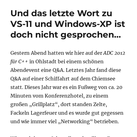
für
MFC
Und das letzte Wort zu
+
ATL
VS-11 und Windows-XP ist
in
doch nicht gesprochen…
VS-
2013
Gestern Abend hatten wir hier auf der
ADC 2012
für C++
in Ohlstadt bei einem schönen
Abendevent eine Q&A. Letztes Jahr fand diese
Q&A auf einer Schiffahrt auf dem Chiemsee
statt. Dieses Jahr war es ein Fußweg von ca. 20
Minuten vom Konferenzhotel, zu einem
großen „Grillplatz“, dort standen Zelte,
Fackeln Lagerfeuer und es wurde gut gegessen
und wie immer viel „Networking“ betrieben.