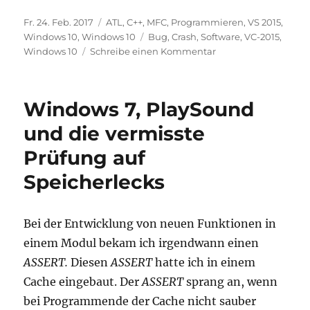
Veröffentlicht
Kategorien
Fr. 24. Feb. 2017
ATL
,
C++
,
MFC
,
Programmieren
,
VS 2015
,
am
Schlagwörter
Windows 10
,
Windows 10
Bug
,
Crash
,
Software
,
VC-2015
,
zu
Windows 10
Schreibe einen Kommentar
Fehler
in
ATLTHUNK.DLL
Windows 7, PlaySound
führt
auf
und die vermisste
Windows
Prüfung auf
10
(64bit)
Speicherlecks
unter
bestimmten
Umständen
Bei der Entwicklung von neuen Funktionen in
zu
zufälligen
einem Modul bekam ich irgendwann einen
Crashes
ASSERT.
Diesen
ASSERT
hatte ich in einem
von
Cache eingebaut. Der
ASSERT
sprang an, wenn
Anwendungen
bei Programmende der Cache nicht sauber