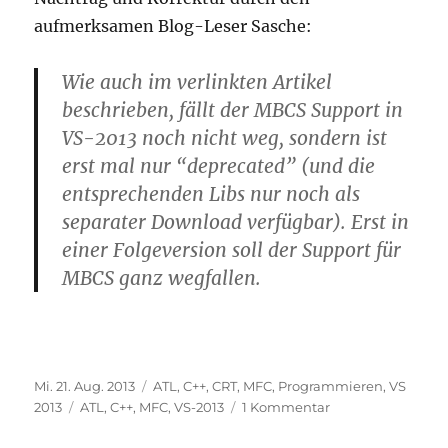
aufmerksamen Blog-Leser Sasche:
Wie auch im verlinkten Artikel
beschrieben, fällt der MBCS Support in
VS-2013 noch nicht weg, sondern ist
erst mal nur “deprecated” (und die
entsprechenden Libs nur noch als
separater Download verfügbar). Erst in
einer Folgeversion soll der Support für
MBCS ganz wegfallen.
Veröffentlicht
Kategorien
Mi. 21. Aug. 2013
ATL
,
C++
,
CRT
,
MFC
,
Programmieren
,
VS
am
Schlagwörter
zu
2013
ATL
,
C++
,
MFC
,
VS-2013
1 Kommentar
Änderungen