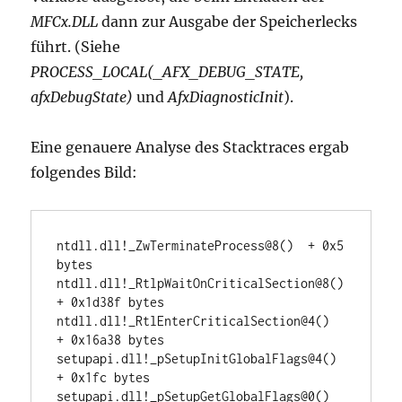
MFCx.DLL
dann zur Ausgabe der Speicherlecks
führt. (Siehe
PROCESS_LOCAL(_AFX_DEBUG_STATE,
afxDebugState)
und
AfxDiagnosticInit
).
Eine genauere Analyse des Stacktraces ergab
folgendes Bild:
ntdll.dll!_ZwTerminateProcess@8()  + 0x5 
bytes	

ntdll.dll!_RtlpWaitOnCriticalSection@8()  
+ 0x1d38f bytes	

ntdll.dll!_RtlEnterCriticalSection@4()  
+ 0x16a38 bytes	

setupapi.dll!_pSetupInitGlobalFlags@4()  
+ 0x1fc bytes	

setupapi.dll!_pSetupGetGlobalFlags@0()  