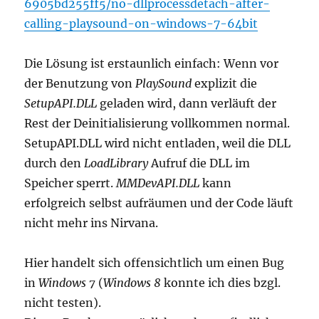
6905bd255ff5/no-dllprocessdetach-after-
calling-playsound-on-windows-7-64bit
Die Lösung ist erstaunlich einfach: Wenn vor
der Benutzung von
PlaySound
explizit die
SetupAPI.DLL
geladen wird, dann verläuft der
Rest der Deinitialisierung vollkommen normal.
SetupAPI.DLL wird nicht entladen, weil die DLL
durch den
LoadLibrary
Aufruf die DLL im
Speicher sperrt.
MMDevAPI.DLL
kann
erfolgreich selbst aufräumen und der Code läuft
nicht mehr ins Nirvana.
Hier handelt sich offensichtlich um einen Bug
in
Windows 7
(
Windows 8
konnte ich dies bzgl.
nicht testen).