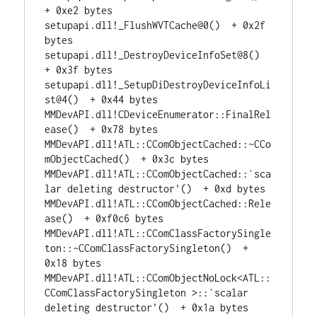
+ 0xe2 bytes	

setupapi.dll!_FlushWVTCache@0()  + 0x2f 
bytes	

setupapi.dll!_DestroyDeviceInfoSet@8()  
+ 0x3f bytes	

setupapi.dll!_SetupDiDestroyDeviceInfoLi
st@4()  + 0x44 bytes	

MMDevAPI.dll!CDeviceEnumerator::FinalRel
ease()  + 0x78 bytes	

MMDevAPI.dll!ATL::CComObjectCached::~CCo
mObjectCached()  + 0x3c bytes	

MMDevAPI.dll!ATL::CComObjectCached::`sca
lar deleting destructor'()  + 0xd bytes	

MMDevAPI.dll!ATL::CComObjectCached::Rele
ase()  + 0xf0c6 bytes	

MMDevAPI.dll!ATL::CComClassFactorySingle
ton::~CComClassFactorySingleton()  + 
0x18 bytes	

MMDevAPI.dll!ATL::CComObjectNoLock<ATL::
CComClassFactorySingleton >::`scalar 
deleting destructor'()  + 0x1a bytes	
