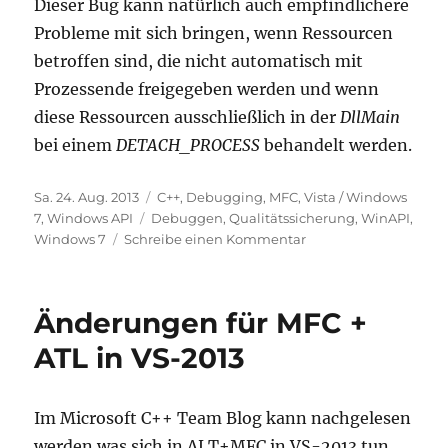
Dieser Bug kann natürlich auch empfindlichere
Probleme mit sich bringen, wenn Ressourcen
betroffen sind, die nicht automatisch mit
Prozessende freigegeben werden und wenn
diese Ressourcen ausschließlich in der
DllMain
bei einem
DETACH_PROCESS
behandelt werden.
Veröffentlicht
Kategorien
Sa. 24. Aug. 2013
C++
,
Debugging
,
MFC
,
Vista / Windows
am
Schlagwörter
7
,
Windows API
Debuggen
,
Qualitätssicherung
,
WinAPI
,
zu
Windows 7
Schreibe einen Kommentar
Windows
7,
PlaySound
Änderungen für MFC +
und
die
ATL in VS-2013
vermisste
Prüfung
auf
Im Microsoft C++ Team Blog kann nachgelesen
Speicherlecks
werden was sich in ALT+MFC in VS-2013 tun