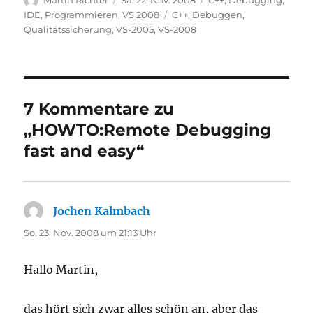
Martin Richter
Sa. 22. Nov. 2008
C++
,
Debugging
,
am
Schlagwörter
IDE
,
Programmieren
,
VS 2008
C++
,
Debuggen
,
Qualitätssicherung
,
VS-2005
,
VS-2008
7 Kommentare zu
„HOWTO:Remote Debugging
fast and easy“
Jochen Kalmbach
sagt:
So. 23. Nov. 2008 um 21:13 Uhr
Hallo Martin,
das hört sich zwar alles schön an, aber das