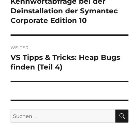
Kennwortabfrage bei der
Vorheriger
Beitrag:
Deinstallation der Symantec
Corporate Edition 10
WEITER
VS Tipps & Tricks: Heap Bugs
Nächster
Beitrag:
finden (Teil 4)
SU
Suchen
nach: