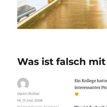
Was ist falsch mit
Ein Kollege hatt
interessantes Pr
Autor
Martin Richter
Veröffentlicht
Mi. 17. Dez. 2008
am
Kategorien
Programmieren
,
Sonstiges