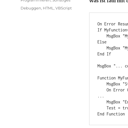
Was ist faul mit
Schlagwörter
Debuggen
,
HTML
,
VBScript
On Error Resum
If MyFunction(
    MsgBox "MyFunction succedded"

Else

    MsgBox "MyFunction failed"

End If

MsgBox "... c
Function MyFun
    MsgBox "Start MyFunction"

    On Error Goto 0

...

    MsgBox "End MyFunction"

    Test = true

End Function