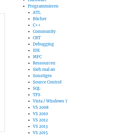
Programmieren
ATL
Bücher
C++
Community
CRT
Debugging
IDE
MFC
Ressourcen
Sieh mal an
Sonstiges
Source Control
SQL
TFS
Vista / Windows 7
VS 2008
VS 2010
VS 2012
VS 2013
VS 2015