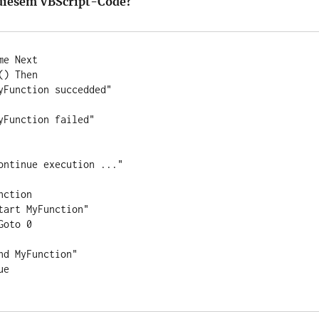
 diesem VBScript-Code?
e Next

) Then

ontinue execution ..."

ction
