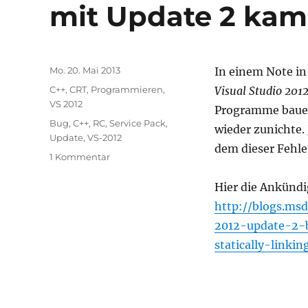
mit Update 2 ka
Veröffentlicht
Mo. 20. Mai 2013
In einem Note in
am
Kategorien
C++
,
CRT
,
Programmieren
,
Visual Studio 201
VS 2012
Programme bauen
Schlagwörter
Bug
,
C++
,
RC
,
Service Pack
,
wieder zunichte. 
Update
,
VS-2012
dem dieser Fehl
zu
1 Kommentar
Visual
Studio
Hier die Ankünd
2012
http://blogs.msd
RC
2012-update-2-
für
Update
statically-linki
3
behebt
XP
Kompatibilitätsprobleme