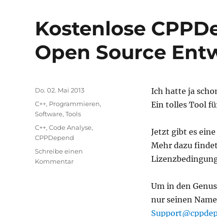
die
mit
Kostenlose CPPDe
Update
2
Open Source Entw
kamen
Veröffentlicht
Do. 02. Mai 2013
Ich hatte ja sch
am
Kategorien
C++
,
Programmieren
,
Ein tolles Tool f
Software
,
Tools
Schlagwörter
C++
,
Code Analyse
,
Jetzt gibt es ein
CPPDepend
Mehr dazu findet
Schreibe einen
Lizenzbedingung
zu
Kommentar
Kostenlose
CPPDepends
Um in den Genus
Lizenz
nur seinen Namen
für
Open
Support@cppde