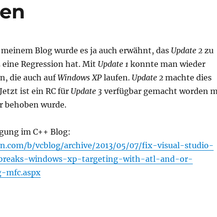
men
 meinem Blog wurde es ja auch erwähnt, das
Update 2
zu
2
eine Regression hat. Mit
Update 1
konnte man wieder
, die auch auf
Windows XP
laufen.
Update 2
machte dies
Jetzt ist ein RC für
Update 3
verfügbar gemacht worden m
er behoben wurde.
igung im C++ Blog:
n.com/b/vcblog/archive/2013/05/07/fix-visual-studio-
breaks-windows-xp-targeting-with-atl-and-or-
ng-mfc.aspx