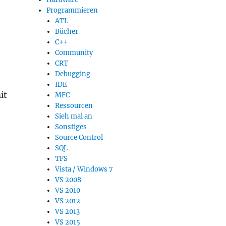
Programmieren
ATL
Bücher
C++
Community
CRT
Debugging
IDE
it
MFC
Ressourcen
Sieh mal an
Sonstiges
Source Control
SQL
TFS
Vista / Windows 7
VS 2008
VS 2010
VS 2012
VS 2013
VS 2015