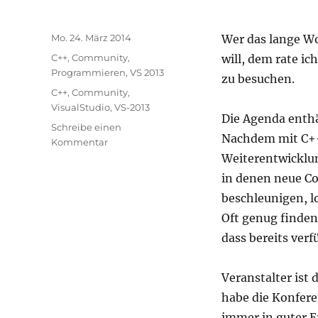
Veröffentlicht
Mo. 24. März 2014
Wer das lange Wo
am
Kategorien
C++
,
Community
,
will, dem rate ic
Programmieren
,
VS 2013
zu besuchen.
Schlagwörter
C++
,
Community
,
VisualStudio
,
VS-2013
Die Agenda enthä
Schreibe einen
Nachdem mit C++
zu
Kommentar
Advanced
Weiterentwicklu
Developers
in denen neue Co
Conference
beschleunigen, lo
zu
native
Oft genug finden
C++
dass bereits verf
in
Münchem
vom
Veranstalter ist 
29.-30.04
habe die Konfere
immer in guter 