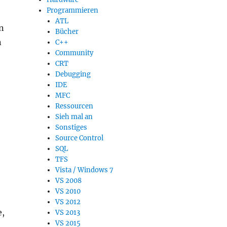
Programmieren
ATL
n
Bücher
n
C++
Community
CRT
Debugging
IDE
MFC
Ressourcen
Sieh mal an
Sonstiges
Source Control
SQL
TFS
Vista / Windows 7
VS 2008
VS 2010
VS 2012
e,
VS 2013
VS 2015