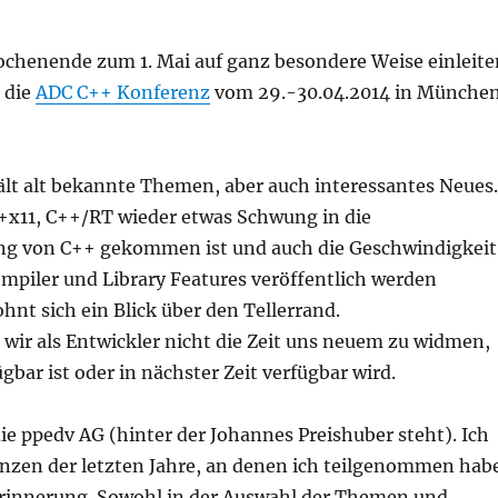
chenende zum 1. Mai auf ganz besondere Weise einleite
h die
ADC C++ Konferenz
vom 29.-30.04.2014 in Münche
lt alt bekannte Themen, aber auch interessantes Neues.
x11, C++/RT wieder etwas Schwung in die
ng von C++ gekommen ist und auch die Geschwindigkeit
mpiler und Library Features veröffentlich werden
hnt sich ein Blick über den Tellerrand.
 wir als Entwickler nicht die Zeit uns neuem zu widmen,
ügbar ist oder in nächster Zeit verfügbar wird.
die ppedv AG (hinter der Johannes Preishuber steht). Ich
nzen der letzten Jahre, an denen ich teilgenommen hab
Erinnerung. Sowohl in der Auswahl der Themen und