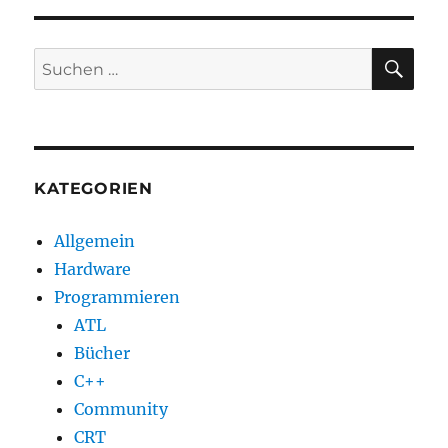
Royal
TS,
die
SU
Suchen
etwa
nach:
ande
Art
mit
Remo
Desk
KATEGORIEN
Verb
umzu
Allgemein
Hardware
Programmieren
ATL
Bücher
C++
Community
CRT