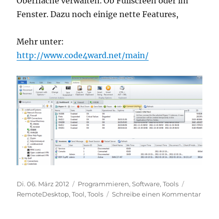
Oberfläche verwalten. Ob Fullscreen oder im
Fenster. Dazu noch einige nette Features,
Mehr unter:
http://www.code4ward.net/main/
Veröffentlicht
Kategorien
Schlagwör
Di. 06. März 2012
Programmieren
,
Software
,
Tools
am
zu
RemoteDesktop
,
Tool
,
Tools
Schreibe einen Kommentar
Tool-
Tipp: