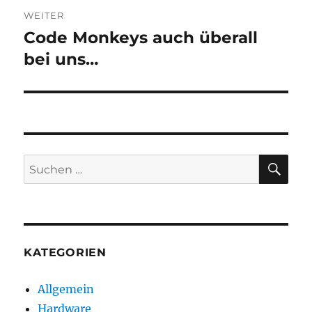
WEITER
Code Monkeys auch überall
Nächster
Beitrag:
bei uns…
SU
Suchen
nach:
KATEGORIEN
Allgemein
Hardware