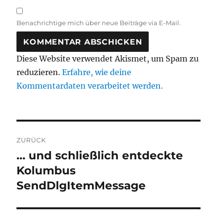
Benachrichtige mich über neue Beiträge via E-Mail.
Diese Website verwendet Akismet, um Spam zu
reduzieren.
Erfahre, wie deine
Kommentardaten verarbeitet werden.
Beitragsnavigation
ZURÜCK
… und schließlich entdeckte
Vorheriger
Beitrag:
Kolumbus
SendDlgItemMessage