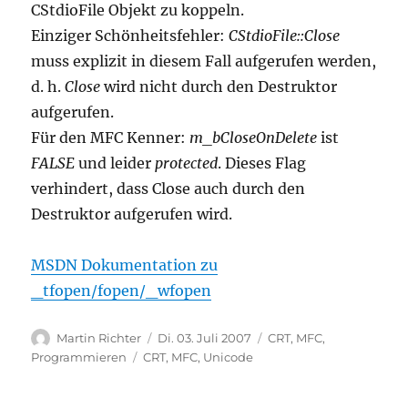
CStdioFile Objekt zu koppeln.
Einziger Schönheitsfehler:
CStdioFile::Close
muss explizit in diesem Fall aufgerufen werden,
d. h.
Close
wird nicht durch den Destruktor
aufgerufen.
Für den MFC Kenner:
m_bCloseOnDelete
ist
FALSE
und leider
protected
. Dieses Flag
verhindert, dass Close auch durch den
Destruktor aufgerufen wird.
MSDN Dokumentation zu
_tfopen/fopen/_wfopen
Autor
Veröffentlicht
Kategorien
Martin Richter
Di. 03. Juli 2007
CRT
,
MFC
,
am
Schlagwörter
Programmieren
CRT
,
MFC
,
Unicode