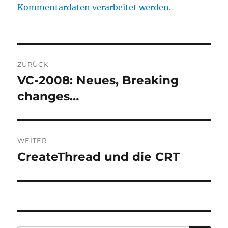
Kommentardaten verarbeitet werden.
Beitragsnavigation
ZURÜCK
VC-2008: Neues, Breaking
Vorheriger
Beitrag:
changes…
WEITER
CreateThread und die CRT
Nächster
Beitrag: