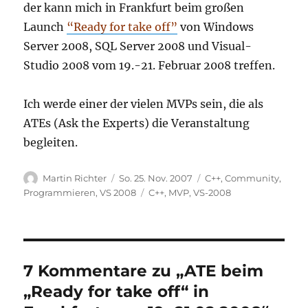
der kann mich in Frankfurt beim großen
Launch
“Ready for take off”
von Windows
Server 2008, SQL Server 2008 und Visual-
Studio 2008 vom 19.-21. Februar 2008 treffen.
Ich werde einer der vielen MVPs sein, die als
ATEs (Ask the Experts) die Veranstaltung
begleiten.
Autor
Veröffentlicht
Kategorien
Martin Richter
So. 25. Nov. 2007
C++
,
Community
,
am
Schlagwörter
Programmieren
,
VS 2008
C++
,
MVP
,
VS-2008
7 Kommentare zu „ATE beim
„Ready for take off“ in