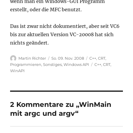
wenn man ein Windows-GUI Programm
erstellt, oder die MFC benutzt.
Das ist zwar nicht dokumentiert, aber seit VC6
bis zur aktuellen Version VC-20008 hat sich
nichts geändert.
Autor
Veröffentlicht
Kategorien
Martin Richter
So. 09. Nov. 2008
C++
,
CRT
,
am
Schlagwörter
Programmieren
,
Sonstiges
,
Windows API
C++
,
CRT
,
WinAPI
2 Kommentare zu „WinMain
mit argc und argv“