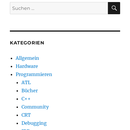
SU
Suchen
nach:
KATEGORIEN
Allgemein
Hardware
Programmieren
ATL
Bücher
C++
Community
CRT
Debugging