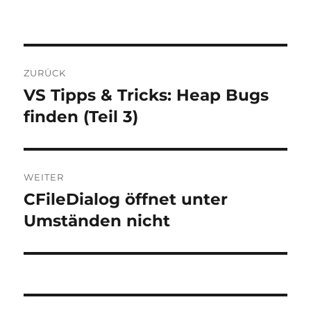
Beitragsnavigation
ZURÜCK
VS Tipps & Tricks: Heap Bugs
Vorheriger
Beitrag:
finden (Teil 3)
WEITER
CFileDialog öffnet unter
Nächster
Beitrag:
Umständen nicht