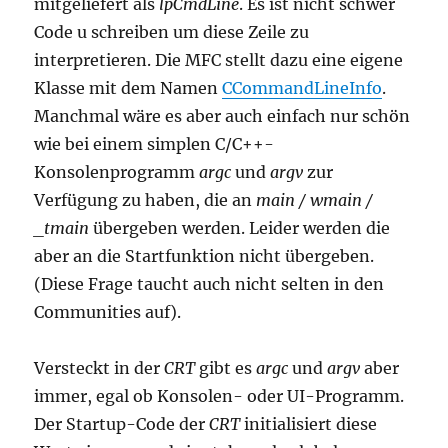
mitgeliefert als
lpCmdLine
. Es ist nicht schwer
Code u schreiben um diese Zeile zu
interpretieren. Die MFC stellt dazu eine eigene
Klasse mit dem Namen
CCommandLineInfo
.
Manchmal wäre es aber auch einfach nur schön
wie bei einem simplen C/C++-
Konsolenprogramm
argc
und
argv
zur
Verfügung zu haben, die an
main / wmain /
_tmain
übergeben werden. Leider werden die
aber an die Startfunktion nicht übergeben.
(Diese Frage taucht auch nicht selten in den
Communities auf).
Versteckt in der
CRT
gibt es
argc
und
argv
aber
immer, egal ob Konsolen- oder UI-Programm.
Der Startup-Code der
CRT
initialisiert diese