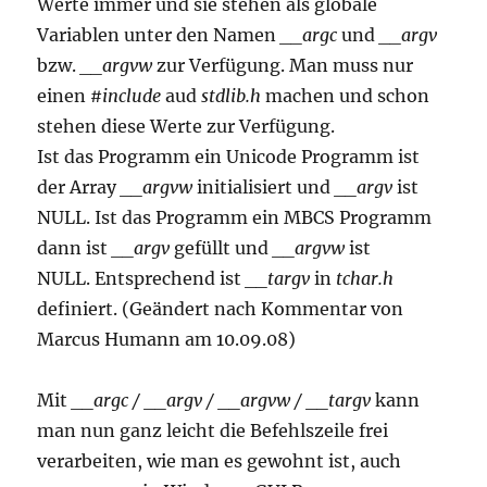
Werte immer und sie stehen als globale
Variablen unter den Namen
__argc
und
__argv
bzw.
__argvw
zur Verfügung. Man muss nur
einen
#include
aud
stdlib.h
machen und schon
stehen diese Werte zur Verfügung.
Ist das Programm ein Unicode Programm ist
der Array
__argvw
initialisiert und
__argv
ist
NULL. Ist das Programm ein MBCS Programm
dann ist
__argv
gefüllt und
__argvw
ist
NULL. Entsprechend ist
__targv
in
tchar.h
definiert. (Geändert nach Kommentar von
Marcus Humann am 10.09.08)
Mit
__argc / __argv / __argvw
/ __targv
kann
man nun ganz leicht die Befehlszeile frei
verarbeiten, wie man es gewohnt ist, auch