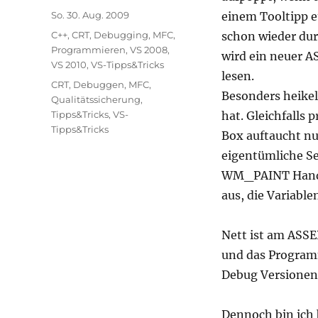
Veröffentlicht
So. 30. Aug. 2009
einem Tooltipp e
am
Kategorien
C++
,
CRT
,
Debugging
,
MFC
,
schon wieder dur
Programmieren
,
VS 2008
,
wird ein neuer A
VS 2010
,
VS-Tipps&Tricks
lesen.
Schlagwörter
CRT
,
Debuggen
,
MFC
,
Besonders heike
Qualitätssicherung
,
Tipps&Tricks
,
VS-
hat. Gleichfalls
Tipps&Tricks
Box auftaucht nu
eigentümliche Se
WM_PAINT Handle
aus, die Variable
Nett ist am ASSE
und das Program
Debug Versionen 
Dennoch bin ich