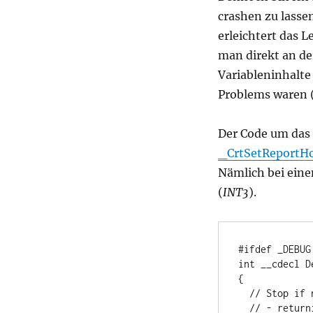
crashen zu lasse
erleichtert das 
man direkt an der
Variableninhalte 
Problems waren (
Der Code um das 
_CrtSetReportH
Nämlich bei ein
(
INT3
).
#ifdef _DEBUG

int __cdecl D
{

  // Stop if no debugger is loaded and do not assert, cause a crash

  // - returning TRUE indicates that we handled the problem, so no 