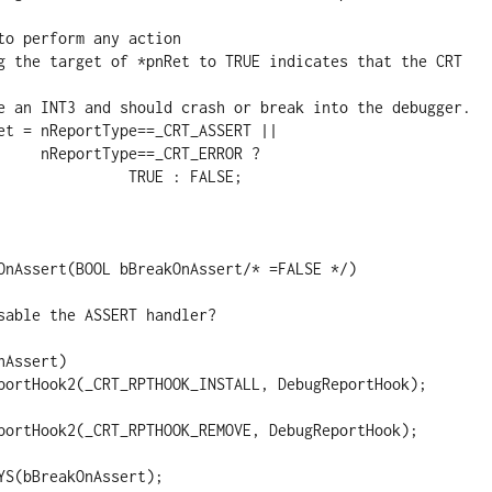
CRT_ERROR ?

        TRUE : FALSE;

OnAssert(BOOL bBreakOnAssert/* =FALSE */)

sable the ASSERT handler?

 
