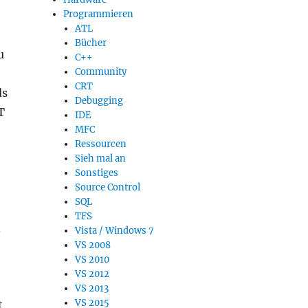
Programmieren
ATL
Bücher
u
C++
Community
CRT
ds
Debugging
T
IDE
MFC
Ressourcen
Sieh mal an
Sonstiges
Source Control
SQL
TFS
n
Vista / Windows 7
VS 2008
VS 2010
VS 2012
VS 2013
VS 2015
t