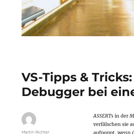
VS-Tipps & Tricks:
Debugger bei ei
ASSERTs
in der
M
verfälschen sie a
Autor
Martin Richter
aufpoppt, wenn 