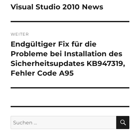
Visual Studio 2010 News
Vorheriger
Beitrag:
WEITER
Endgültiger Fix für die
Nächster
Beitrag:
Probleme bei Installation des
Sicherheitsupdates KB947319,
Fehler Code A95
SU
Suchen
nach: