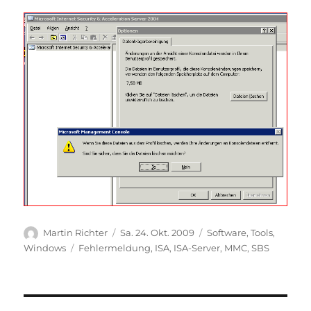
Autor
Veröffentlicht
Kategorien
Martin Richter
Sa. 24. Okt. 2009
Software
,
Tools
,
am
Schlagwörter
Windows
Fehlermeldung
,
ISA
,
ISA-Server
,
MMC
,
SBS