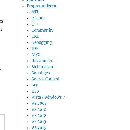
Programmieren
ATL
Bücher
rs
C++
m
Community
CRT
Debugging
IDE
MFC
Ressourcen
Sieh mal an
e
Sonstiges
Source Control
SQL
TFS
Vista / Windows 7
VS 2008
VS 2010
VS 2012
VS 2013
VS 2015