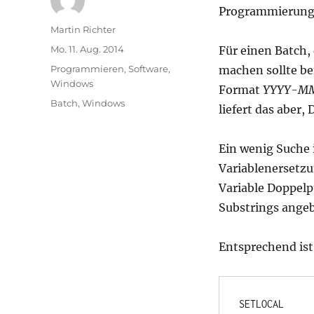
Programmierung
Autor
Martin Richter
Veröffentlicht
Mo. 11. Aug. 2014
Für einen Batch,
am
Kategorien
Programmieren
,
Software
,
machen sollte be
Windows
Format
YYYY-M
Schlagwörter
Batch
,
Windows
liefert das aber
Ein wenig Suche 
Variablenersetzu
Variable Doppelp
Substrings ange
Entsprechend ist
SETLOCAL
