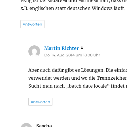
Eklig ist bei %date% und %time% halt, dass di
z.B. englischen statt deutschen Windows läuft,
Antworten
Martin Richter
sagt:
Do. 14. Aug. 2014 um 18:08 Uhr
Aber auch dafür gibt es Lösungen. Die einf
verwendet werden und wo die Trennzeichen
Sucht man nach „batch date locale“ findet
Antworten
Sascha
sagt: