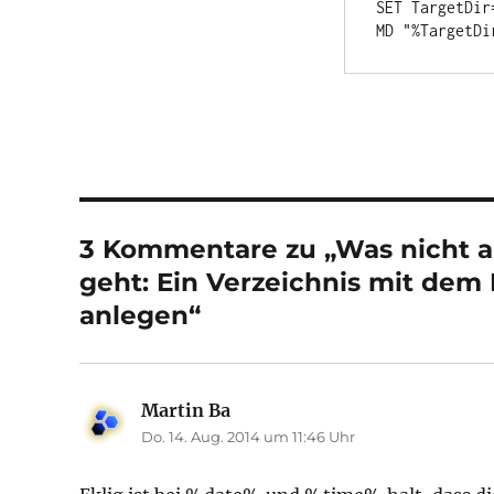
SET TargetDir
MD "%TargetDi
3 Kommentare zu „Was nicht a
geht: Ein Verzeichnis mit de
anlegen“
Martin Ba
sagt:
Do. 14. Aug. 2014 um 11:46 Uhr