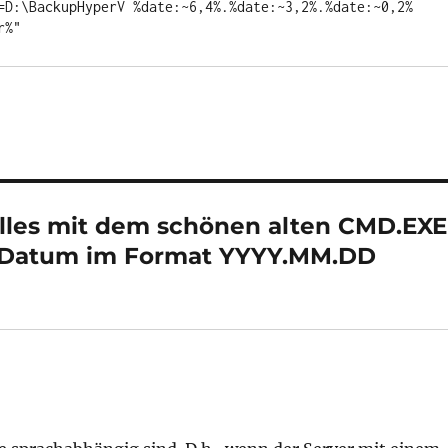
=D:\BackupHyperV %date:~6,4%.%date:~3,2%.%date:~0,2%

r%"
lles mit dem schönen alten CMD.EXE
m Datum im Format YYYY.MM.DD