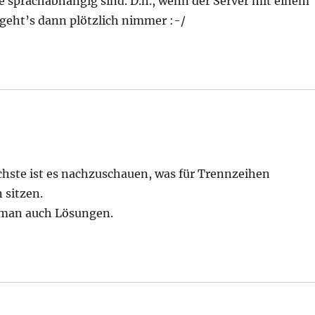
e sprachabhängig sind. D.h., wenn der Server mit einem
 geht’s dann plötzlich nimmer :-/
achste ist es nachzuschauen, was für Trennzeihen
 sitzen.
 man auch Lösungen.