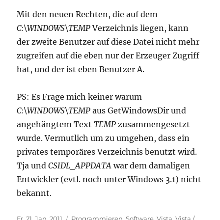
Mit den neuen Rechten, die auf dem
C:\WINDOWS\TEMP
Verzeichnis liegen, kann
der zweite Benutzer auf diese Datei nicht mehr
zugreifen auf die eben nur der Erzeuger Zugriff
hat, und der ist eben Benutzer A.
PS: Es Frage mich keiner warum
C:\WINDOWS\TEMP
aus GetWindowsDir und
angehängtem Text
TEMP
zusammengesetzt
wurde. Vermutlich um zu umgehen, dass ein
privates temporäres Verzeichnis benutzt wird.
Tja und
CSIDL_APPDATA
war dem damaligen
Entwickler (evtl. noch unter Windows 3.1) nicht
bekannt.
Veröffentlicht
Kategorien
Fr. 21. Jan. 2011
Programmieren
,
Software
,
Vista
,
Vista /