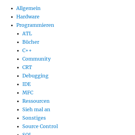
IEEE
Allgemein
1394
Anschluss
Hardware
Programmieren
ATL
Bücher
C++
Community
CRT
Debugging
IDE
MFC
Ressourcen
Sieh mal an
Sonstiges
Source Control
SQL