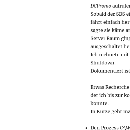
eine
DCPromo
aufrufen
„normale
Sobald der SBS e
Dömanenstruktur“
fährt einfach her
sagte sie käme an
Server Raum ging 
ausgeschaltet h
Ich rechnete mit
Shutdown.
Dokumentiert ist
Etwas Recherche
der ich bis zur 
konnte.
In Kürze geht ma
Den Prozess
C:\W