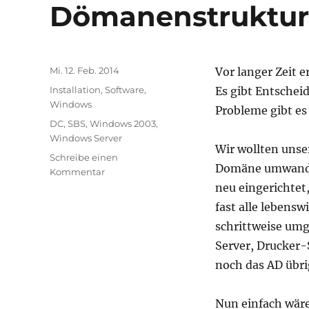
Dömanenstruktur
Veröffentlicht
Mi. 12. Feb. 2014
Vor langer Zeit 
am
Kategorien
Installation
,
Software
,
Es gibt Entschei
Windows
Probleme gibt es
Schlagwörter
DC
,
SBS
,
Windows 2003
,
Windows Server
Wir wollten uns
Schreibe einen
Domäne umwandeln
zu
Kommentar
Einen
neu eingerichtet
SBS
fast alle lebens
2003
schrittweise umg
außer
Betrieb
Server, Drucker-
nehmen
noch das AD übri
bzw.
umziehen
in
Nun einfach wäre