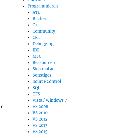
Programmieren
ATL
Bücher
C++
Community
CRT
Debugging
IDE
MFC
Ressourcen
Sieh mal an
Sonstiges
Source Control
SQL
TFS
Vista / Windows 7
ur
VS 2008
VS 2010
VS 2012
VS 2013
VS 2015