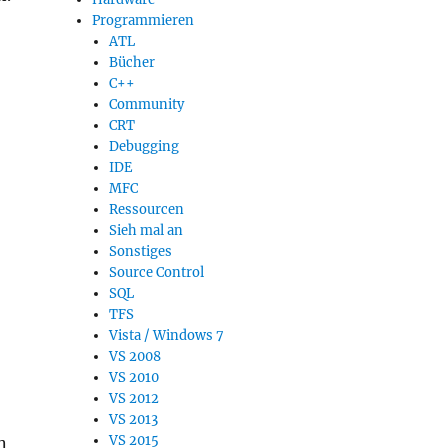
Programmieren
ATL
Bücher
C++
Community
CRT
Debugging
IDE
MFC
Ressourcen
Sieh mal an
Sonstiges
Source Control
SQL
TFS
Vista / Windows 7
VS 2008
VS 2010
VS 2012
VS 2013
VS 2015
n