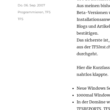
Veröffentlicht
Do. 06. Sep. 2007
Aus meinen bishe
am
Kategorien
Programmieren
,
TFS
Beta-Versionen w
Schlagwörter
TFS
Installationsanw
Blogs und Artike
bestätigen.
Das sicherste ist
aus der
TFSInst.
durchgeht.
Hier die Kurzfass
nahtlos klappte.
Neue Windows Ser
1000mal Window
In der Domäne w
TFSREPORTS
,
TF