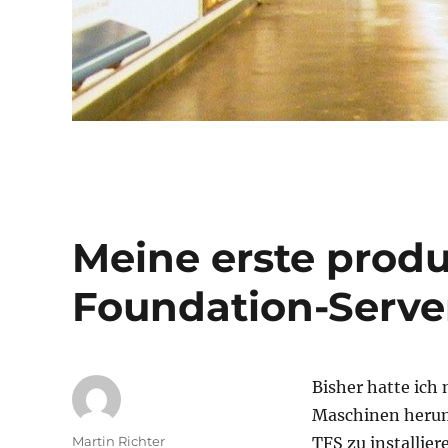
Meine erste prod
Foundation-Server
Bisher hatte ich
Maschinen herum
Autor
Martin Richter
TFS zu installier