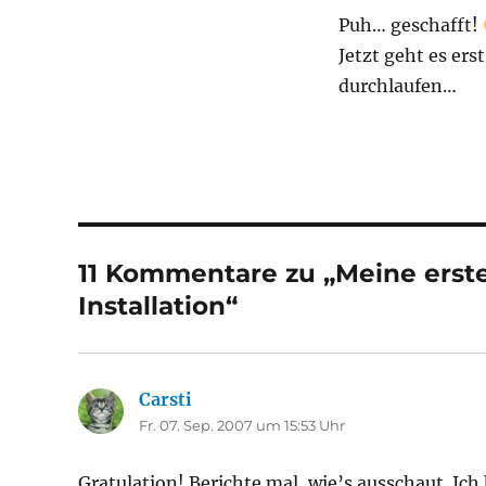
Puh… geschafft!
Jetzt geht es erst
durchlaufen…
11 Kommentare zu „Meine erst
Installation“
Carsti
sagt:
Fr. 07. Sep. 2007 um 15:53 Uhr
Gratulation! Berichte mal, wie’s ausschaut. Ic