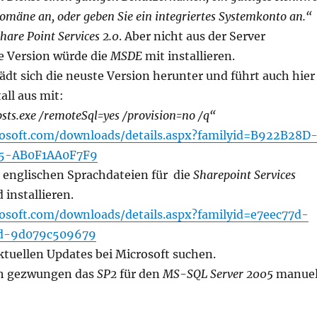
Domäne an, oder geben Sie ein integriertes Systemkonto an.“
hare Point Services 2.0
. Aber nicht aus der Server
e Version würde die
MSDE
mit installieren.
dt sich die neuste Version herunter und führt auch hier
all aus mit:
psts.exe /remoteSql=yes /provision=no /q“
osoft.com/downloads/details.aspx?familyid=B922B28D
5-AB0F1AA0F7F9
 englischen Sprachdateien für die
Sharepoint Services
installieren.
osoft.com/downloads/details.aspx?familyid=e7eec77d-
d-9d079c509679
tuellen Updates bei Microsoft suchen.
ich gezwungen das
SP2
für den
MS-SQL Server 2005
manuel