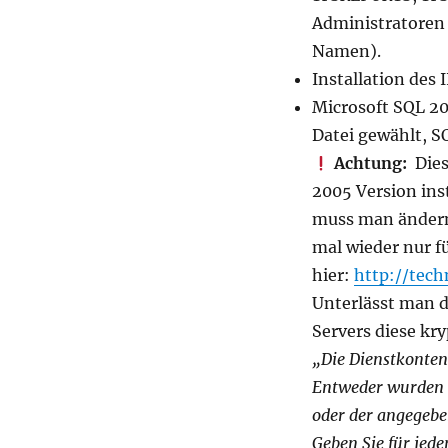
Administratoren 
Namen).
Installation des
Microsoft SQL 20
Datei gewählt, 
Achtung:
Dies
2005 Version ins
muss man änder
mal wieder nur f
hier:
http://tech
Unterlässt man d
Servers diese kr
„Die Dienstkonten
Entweder wurden n
oder der angegebe
Geben Sie für jed