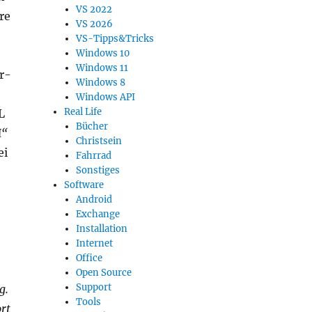
VS 2022
re
VS 2026
VS-Tipps&Tricks
Windows 10
Windows 11
r-
Windows 8
Windows API
Real Life
L
Bücher
M“
Christsein
ei
Fahrrad
Sonstiges
Software
Android
Exchange
Installation
Internet
Office
Open Source
Support
g.
Tools
rt