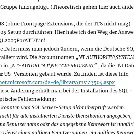
Gruppe hinzugefügt. (Theoretisch gehen hier auch ande
 IIS (ohne Frontpage Extensions, die der TFS nicht mag)
05 Setup durchführen. Hier habe ich den Weg der Answe
SQL2005ForATDT.ini.
e Datei muss man jedoch ändern, wenn die Deutsche SQ
talliert wird. Die Accountnamen
„NT AUTHORITY\SYSTE
n in
„NT-AUTORITÄT\NETZWERKDIENST“
, da die INI Dat
ür US-Versionen gebaut wurde. Zu finden ist diese Info
net.microsoft.com/de-de/library/ms143504.aspx
iese Änderung erhält man bei der Installation des SQL-
yptische Fehlermeldung:
 konnten vom SQL Server-Setup nicht überprüft werden.
icht für alle installierten Dienste Dienstkonten angegeben,
ne Benutzername oder das angegebene Kennwort ist ungülti
en Dienst einen gültigen Benutzernamen, ein gültiges Kennwo