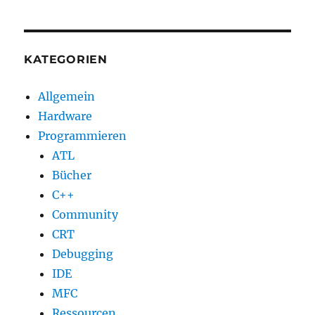
wenn
ein
Dokument
geladen
KATEGORIEN
wurde
Allgemein
Hardware
Programmieren
ATL
Bücher
C++
Community
CRT
Debugging
IDE
MFC
Ressourcen