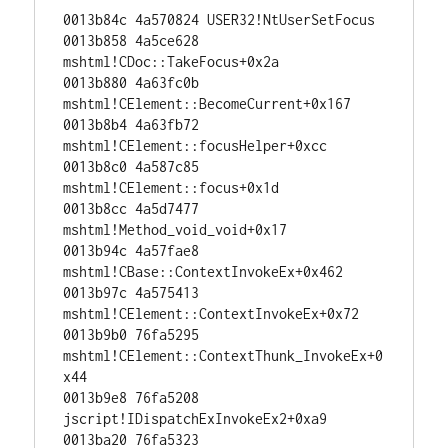
0013b84c 4a570824 USER32!NtUserSetFocus 

0013b858 4a5ce628 
mshtml!CDoc::TakeFocus+0x2a 

0013b880 4a63fc0b 
mshtml!CElement::BecomeCurrent+0x167 

0013b8b4 4a63fb72 
mshtml!CElement::focusHelper+0xcc 

0013b8c0 4a587c85 
mshtml!CElement::focus+0x1d 

0013b8cc 4a5d7477 
mshtml!Method_void_void+0x17 

0013b94c 4a57fae8 
mshtml!CBase::ContextInvokeEx+0x462 

0013b97c 4a575413 
mshtml!CElement::ContextInvokeEx+0x72 

0013b9b0 76fa5295 
mshtml!CElement::ContextThunk_InvokeEx+0
x44 

0013b9e8 76fa5208 
jscript!IDispatchExInvokeEx2+0xa9 

0013ba20 76fa5323 