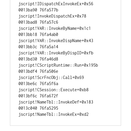
jscript!IDispatchExInvokeEx+0x56 

0013ba90 76fa577b 
jscript!InvokeDispatchEx+0x78 

0013bad8 76fa57c6 
jscript!VAR::InvokeByName+0x1c1 

0013bb18 76fa4ab0 
jscript!VAR::InvokeDispName+0x43 

0013bb3c 76fa5a14 
jscript!VAR::InvokeByDispID+0xfb 

0013bd30 76fa46d8 
jscript!CScriptRuntime::Run+0x195b 

0013bdf4 76fa506e 
jscript!ScrFncObj::Call+0x69 

0013be6c 76fa5f6a 
jscript!CSession::Execute+0xb8 

0013bf6c 76fa672f 
jscript!NameTbl::InvokeDef+0x183 

0013c040 76fa5295 
jscript!NameTbl::InvokeEx+0xd2