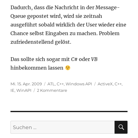
Dadurch, dass die Nachricht in der Message-
Queue gepostet wird, wird sie zeitnah
ausgeführt sobald wirklich der User wieder eine
Chance selbst Eingaben zu machen. Problem
zufriedenstellend gelöst.
Das sollte sich sogar mit
C#
oder
VB
hinbekommen lassen
Veröffentlicht
Kategorien
Schlagwörter
Mi. 15. Apr. 2009
ATL
,
C++
,
Windows API
ActiveX
,
C++
,
am
zu
IE
,
WinAPI
2 Kommentare
Das
Web
Browser
Control
stiehlt
SU
Suchen
den
nach:
Fokus