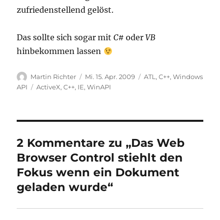
zufriedenstellend gelöst.
Das sollte sich sogar mit
C#
oder
VB
hinbekommen lassen
Autor
Veröffentlicht
Kategorien
Martin Richter
Mi. 15. Apr. 2009
ATL
,
C++
,
Windows
am
Schlagwörter
API
ActiveX
,
C++
,
IE
,
WinAPI
2 Kommentare zu „Das Web
Browser Control stiehlt den
Fokus wenn ein Dokument
geladen wurde“