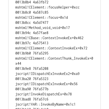
0013b8b4 4a63fb72 
mshtml!CElement::focusHelper+0xcc 

0013b8c0 4a587c85 
mshtml!CElement::focus+0x1d 

0013b8cc 4a5d7477 
mshtml!Method_void_void+0x17 

0013b94c 4a57fae8 
mshtml!CBase::ContextInvokeEx+0x462 

0013b97c 4a575413 
mshtml!CElement::ContextInvokeEx+0x72 

0013b9b0 76fa5295 
mshtml!CElement::ContextThunk_InvokeEx+0
x44 

0013b9e8 76fa5208 
jscript!IDispatchExInvokeEx2+0xa9 

0013ba20 76fa5323 
jscript!IDispatchExInvokeEx+0x56 

0013ba90 76fa577b 
jscript!InvokeDispatchEx+0x78 

0013bad8 76fa57c6 
jscript!VAR::InvokeByName+0x1c1 
