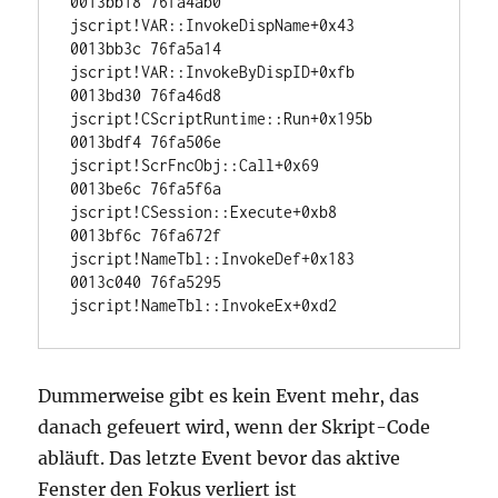
0013bb18 76fa4ab0 
jscript!VAR::InvokeDispName+0x43 

0013bb3c 76fa5a14 
jscript!VAR::InvokeByDispID+0xfb 

0013bd30 76fa46d8 
jscript!CScriptRuntime::Run+0x195b 

0013bdf4 76fa506e 
jscript!ScrFncObj::Call+0x69 

0013be6c 76fa5f6a 
jscript!CSession::Execute+0xb8 

0013bf6c 76fa672f 
jscript!NameTbl::InvokeDef+0x183 

0013c040 76fa5295 
jscript!NameTbl::InvokeEx+0xd2
Dummerweise gibt es kein Event mehr, das
danach gefeuert wird, wenn der Skript-Code
abläuft. Das letzte Event bevor das aktive
Fenster den Fokus verliert ist