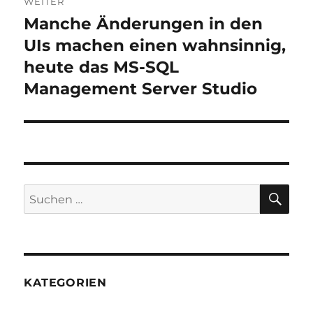
WEITER
Manche Änderungen in den
Nächster
Beitrag:
UIs machen einen wahnsinnig,
heute das MS-SQL
Management Server Studio
SU
Suchen
nach:
KATEGORIEN