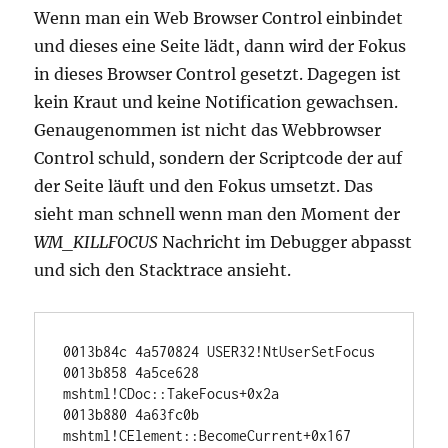
Wenn man ein Web Browser Control einbindet
und dieses eine Seite lädt, dann wird der Fokus
in dieses Browser Control gesetzt. Dagegen ist
kein Kraut und keine Notification gewachsen.
Genaugenommen ist nicht das Webbrowser
Control schuld, sondern der Scriptcode der auf
der Seite läuft und den Fokus umsetzt. Das
sieht man schnell wenn man den Moment der
WM_KILLFOCUS
Nachricht im Debugger abpasst
und sich den Stacktrace ansieht.
0013b84c 4a570824 USER32!NtUserSetFocus 

0013b858 4a5ce628 
mshtml!CDoc::TakeFocus+0x2a 

0013b880 4a63fc0b 
mshtml!CElement::BecomeCurrent+0x167 
