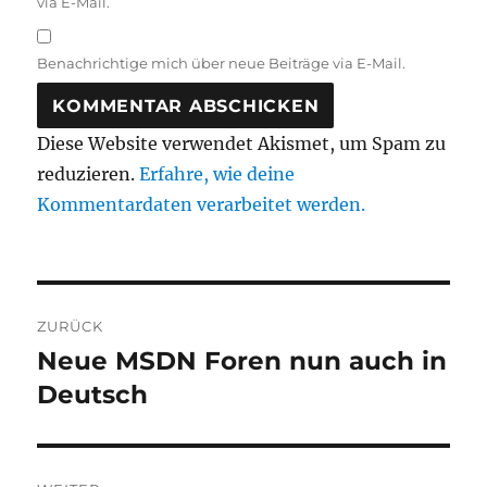
via E-Mail.
Benachrichtige mich über neue Beiträge via E-Mail.
Diese Website verwendet Akismet, um Spam zu
reduzieren.
Erfahre, wie deine
Kommentardaten verarbeitet werden.
Beitragsnavigation
ZURÜCK
Neue MSDN Foren nun auch in
Vorheriger
Beitrag:
Deutsch