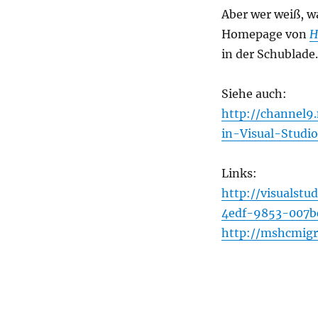
Aber wer weiß, w
Homepage von
H
in der Schublade.
Siehe auch:
http://channel
in-Visual-Studi
Links:
http://visualst
4edf-9853-007b
http://mshcmigr