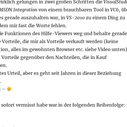
wirklich gelungen in zwei großen Schritten die
VisualStud
MSDN Integration
von einem brauchbaren Tool in
VC6
, ü
s gerade auszuhalten war, in
VS-2010
zu einem Ding zu
dem mir fast die Worte fehlen.
e Funktionen des Hilfe-Viewers weg und behalte gerade
e Vorteile, die mir als Vorteile verkauft werden (keine
tion, alles im gewohnten Browser etc. siehe Video unten)
s Vorteile gegenüber den Nachteilen, die in Kauf
en.
rtes Urteil, aber es geht seit Jahren in dieser Beziehung
.
s –
h sofort vermisst habe war in der folgenden Reihenfolge: