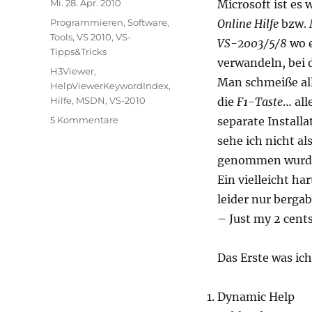
Veröffentlicht
Mi. 28. Apr. 2010
Microsoft ist es 
am
Kategorien
Programmieren
,
Software
,
Online Hilfe
bzw.
Tools
,
VS 2010
,
VS-
VS-2003/5/8
wo e
Tipps&Tricks
verwandeln, bei 
Schlagwörter
H3Viewer
,
Man schmeiße all
HelpViewerKeywordIndex
,
Hilfe
,
MSDN
,
VS-2010
die
F1-Taste
… all
zu
5 Kommentare
separate Installa
Tipps
sehe ich nicht al
&
genommen wurd
Tricks:
VS-
Ein vielleicht ha
2010
leider nur bergab
Hilfe
– Just my 2 cent
aufbohren
Das Erste was ic
Dynamic Help