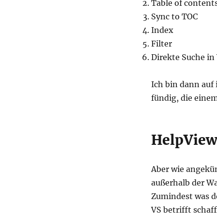
Table of content
Sync to TOC
Index
Filter
Direkte Suche in
Ich bin dann auf
fündig, die eine
HelpView
Aber wie angekün
außerhalb der Wa
Zumindest was de
VS betrifft schaf