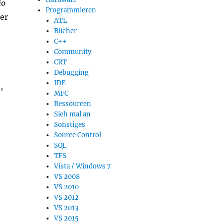
io
Programmieren
ber
ATL
Bücher
C++
Community
CRT
Debugging
IDE
,
MFC
Ressourcen
Sieh mal an
Sonstiges
Source Control
SQL
TFS
Vista / Windows 7
VS 2008
VS 2010
VS 2012
VS 2013
VS 2015