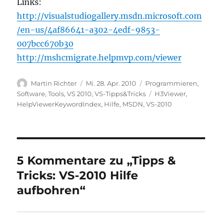
Links:
http://visualstudiogallery.msdn.microsoft.com
/en-us/4af86641-a302-4edf-9853-
007bcc670b30
http://mshcmigrate.helpmvp.com/viewer
Autor
Veröffentlicht
Kategorien
Martin Richter
Mi. 28. Apr. 2010
Programmieren
,
am
Schlagwörter
Software
,
Tools
,
VS 2010
,
VS-Tipps&Tricks
H3Viewer
,
HelpViewerKeywordIndex
,
Hilfe
,
MSDN
,
VS-2010
5 Kommentare zu „Tipps &
Tricks: VS-2010 Hilfe
aufbohren“