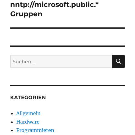
Beitrag:
nntp://microsoft.public.*
Gruppen
SU
Suchen
nach:
KATEGORIEN
Allgemein
Hardware
Programmieren