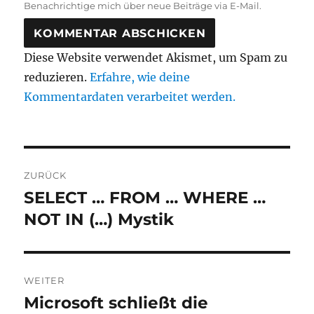
Benachrichtige mich über neue Beiträge via E-Mail.
Diese Website verwendet Akismet, um Spam zu
reduzieren.
Erfahre, wie deine
Kommentardaten verarbeitet werden.
Beitragsnavigation
ZURÜCK
SELECT … FROM … WHERE …
Vorheriger
Beitrag:
NOT IN (…) Mystik
WEITER
Microsoft schließt die
Nächster