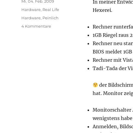
Veröffentlicht
Mi. 04. Feb. 2009
In meiner Entwic
am
Kategorien
Hardware
,
Real Life
Hexerei.
Schlagwörter
Hardware
,
Peinlich
zu
4 Kommentare
Rechner runterf
Wo
1GB Riegel raus 2
bitte
Rechner neu sta
ist
der
BIOS meldet 1GB
Reset-
Rechner mit Vist
Schalter?
Tadi-Tada der V
der Bildschir
hat. Monitor zei
Monitorschalter 
wenigstens habe
Anmelden, Bildsc