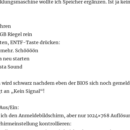
klungsmaschine wollte ich Speicher ergänzen. Ist ja kei
ahren
GB Riegel rein
rten, ENTF-Taste drücken:
 mehr. Schöööön
a neu starten
ista Sound
m wird schwarz nachdem eben der BIOS sich noch gemeld
gt an „Kein Signal“!
Aus/Ein:
 ich den Anmeldebildschirm, aber nur 1024×768 Auflösu
hirmeinstellung kontrollieren: