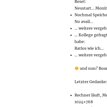
Reset:
Neustart… Monito
Nochmal Speicher
No avail…
… weitere vergeb
… Kollege gefragt
habe:
Ratlos wie ich…
… weitere vergeb
und nun? Board
Letzter Gedanke:
Rechner läuft, M
1024×768