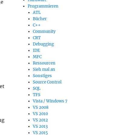
ne
Programmieren
ATL
Bücher
C++
Community
CRT
Debugging
IDE
MFC
Ressourcen
Sieh mal an
Sonstiges
Source Control
et
SQL
TFS
Vista / Windows 7
VS 2008
VS 2010
ng
VS 2012
VS 2013
VS 2015