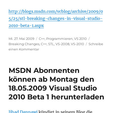
http://blogs.msdn.com/vcblog/archive/2009/0
5/25/stl-breaking-changes-in-visual-studio-
2010-beta-1.aspx
Veröffentlicht
Kategorien
Schlagwörte
Mi. 27. Mai 2009
C++
,
Programmieren
,
VS 2010
am
Breaking Changes
,
C++
,
STL
,
VS-2008
,
VS-2010
Schreibe
zu
einen Kommentar
VC-
2010:
Breaking
MSDN Abonnenten
Changes
in
können ab Montag den
der
18.05.2009 Visual Studio
STL
2010 Beta 1 herunterladen
Jihad Dannawi
kündigt in seinem Blog die