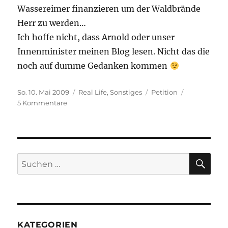
Wassereimer finanzieren um der Waldbrände
Herr zu werden…
Ich hoffe nicht, dass Arnold oder unser
Innenminister meinen Blog lesen. Nicht das die
noch auf dumme Gedanken kommen
Veröffentlicht
Kategorien
Schlagwörter
So. 10. Mai 2009
Real Life
,
Sonstiges
Petition
am
zu
5 Kommentare
Online
Petition
„Internet
–
Keine
SU
Suchen
Indizierung
nach:
und
Sperrung
von
Internetseiten
vom
KATEGORIEN