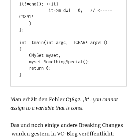
it!=end(); ++it)

            it->m_dw1 = 0;   // <----- 
C3892!

    }

};

int _tmain(int argc, _TCHAR* argv[])

{

    CMySet myset;

    myset.SomethingSpecial();

    return 0;

}
Man erhält den Fehler
C3892: ‚it‘ : you cannot
assign to a variable that is const
Das und noch einige andere Breaking Changes
wurden gestern in VC-Blog veröffentlicht: