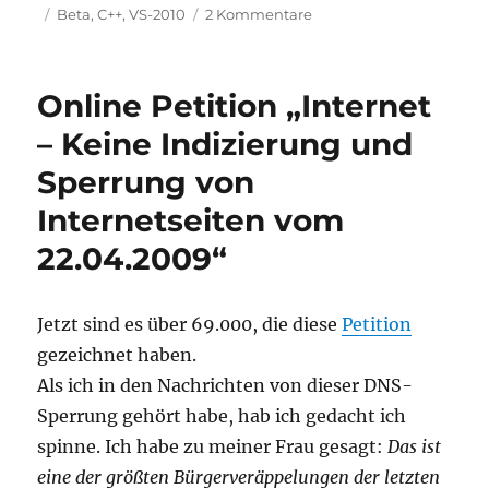
am
Schlagwörter
zu
Beta
,
C++
,
VS-2010
2 Kommentare
MSDN
Abonnenten
können
Online Petition „Internet
ab
Montag
– Keine Indizierung und
den
Sperrung von
18.05.2009
Visual
Internetseiten vom
Studio
2010
22.04.2009“
Beta
1
herunterladen
Jetzt sind es über 69.000, die diese
Petition
gezeichnet haben.
Als ich in den Nachrichten von dieser DNS-
Sperrung gehört habe, hab ich gedacht ich
spinne. Ich habe zu meiner Frau gesagt:
Das ist
eine der größten Bürgerveräppelungen der letzten