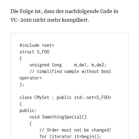
Die Folge ist, dass der nachfolgende Code in
VC-2010 nicht mehr kompiliert.
#include <set>

struct S_FOO

{

    unsigned long     m_dw1, m_dw2;

    // simplified sample without bool 
operator<

};

class CMySet : public std::set<S_FOO>

{

public:

    void SomethingSpecial()

    {

        // Order must not be changed!

        for (iterator it=begin(); 