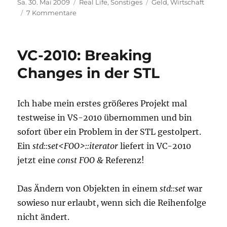
Veröffentlicht
Kategorien
Schlagwörter
Sa. 30. Mai 2009
Real Life
,
Sonstiges
Geld
,
Wirtschaft
am
zu
7 Kommentare
Arcandor
will
650
VC-2010: Breaking
Millionen
vom
Changes in der STL
Staat…
Ich habe mein erstes größeres Projekt mal
testweise in VS-2010 übernommen und bin
sofort über ein Problem in der STL gestolpert.
Ein
std::set<FOO>::iterator
liefert in VC-2010
jetzt eine
const FOO &
Referenz!
Das Ändern von Objekten in einem
std::set
war
sowieso nur erlaubt, wenn sich die Reihenfolge
nicht ändert.