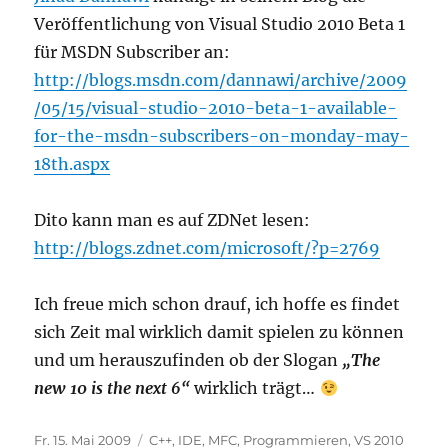
Veröffentlichung von Visual Studio 2010 Beta 1
für MSDN Subscriber an:
http://blogs.msdn.com/dannawi/archive/2009
/05/15/visual-studio-2010-beta-1-available-
for-the-msdn-subscribers-on-monday-may-
18th.aspx
Dito kann man es auf ZDNet lesen:
http://blogs.zdnet.com/microsoft/?p=2769
Ich freue mich schon drauf, ich hoffe es findet
sich Zeit mal wirklich damit spielen zu können
und um herauszufinden ob der Slogan
„The
new 10 is the next 6“
wirklich trägt…
Veröffentlicht
Kategorien
Fr. 15. Mai 2009
C++
,
IDE
,
MFC
,
Programmieren
,
VS 2010