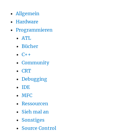
22.04.2009“
Allgemein
Hardware
Programmieren
ATL
Bücher
C++
Community
CRT
Debugging
IDE
MFC
Ressourcen
Sieh mal an
Sonstiges
Source Control