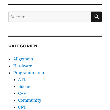
Award
als
deutscher
SU
Suchen
MVP
nach:
für
Visual
C++
KATEGORIEN
Allgemein
Hardware
Programmieren
ATL
Bücher
C++
Community
CRT