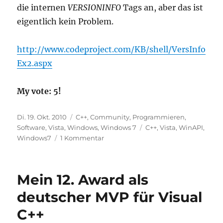
die internen
VERSIONINFO
Tags an, aber das ist
eigentlich kein Problem.
http://www.codeproject.com/KB/shell/VersInfo
Ex2.aspx
My vote: 5!
Veröffentlicht
Kategorien
Di. 19. Okt. 2010
C++
,
Community
,
Programmieren
,
am
Schlagwörter
Software
,
Vista
,
Windows
,
Windows 7
C++
,
Vista
,
WinAPI
,
zu
Windows7
1 Kommentar
Shell-
Extension
für
Mein 12. Award als
die
„alte“
deutscher MVP für Visual
Versionsanzeige
C++
in
Vista+Windows7