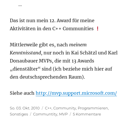
…
Das ist nun mein 12. Award für meine
Aktivitäten in den C++ Communities
Mittlerweile gibt es, nach
meinem
Kenntnisstand
, nur noch in Kai Schätzl und Karl
Donaubauer MVPs, die mit 13 Awards
„dienstälter“ sind (ich beziehe mich hier auf
den deutschsprechenden Raum).
Siehe auch
http://mvp.support.microsoft.com/
Veröffentlicht
Kategorien
So. 03. Okt. 2010
C++
,
Community
,
Programmieren
,
am
Schlagwörter
zu
Sonstiges
Communtity
,
MVP
5 Kommentare
Mein
12.