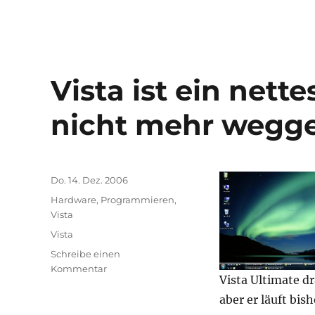
Vista ist ein nett
nicht mehr wegge
Veröffentlicht
Do. 14. Dez. 2006
am
Kategorien
Hardware
,
Programmieren
,
Vista
Schlagwörter
Vista
Schreibe einen
zu
Kommentar
Vista Ultimate d
Vista
ist
aber er läuft bish
ein