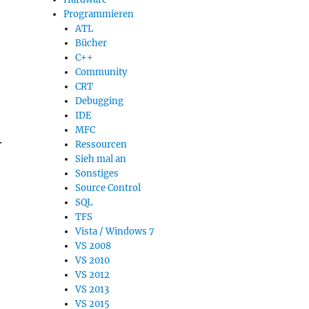
Programmieren
ATL
Bücher
C++
Community
CRT
Debugging
IDE
MFC
.
Ressourcen
Sieh mal an
Sonstiges
Source Control
SQL
TFS
Vista / Windows 7
VS 2008
VS 2010
VS 2012
VS 2013
VS 2015