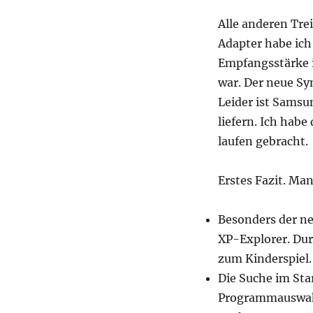
nettes
Alle anderen Tre
Spielzeug
das
Adapter habe ich 
ich
Empfangsstärke 
nicht
war. Der neue Sy
mehr
weggeben
Leider ist Samsu
will
liefern. Ich habe
laufen gebracht.
Erstes Fazit. Ma
Besonders der neu
XP-Explorer. Dur
zum Kinderspiel.
Die Suche im St
Programmauswah