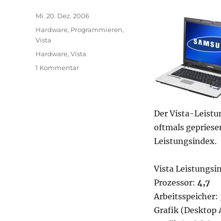
Veröffentlicht
Mi. 20. Dez. 2006
am
Kategorien
Hardware
,
Programmieren
,
Vista
Schlagwörter
Hardware
,
Vista
zu
1 Kommentar
ATI
Radeon
200M
als
Der Vista-Leistu
Bremse
oftmals gepriese
in
Vista
Leistungsindex.
Vista Leistungsi
Prozessor:
4,7
Arbeitsspeicher: 
Grafik (Desktop 