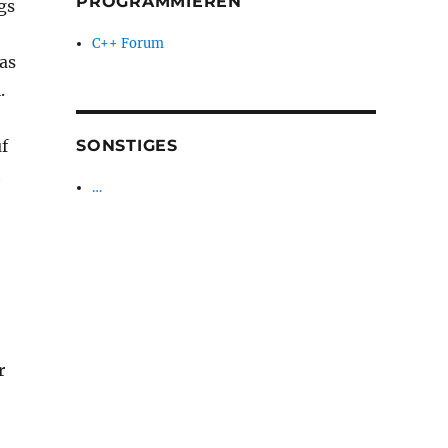
PROGRAMMIEREN
gs
C++ Forum
as
.
uf
SONSTIGES
t
…
r