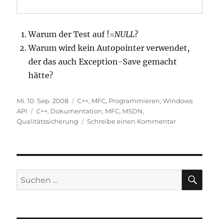
Warum der Test auf !=
NULL
?
Warum wird kein Autopointer verwendet,
der das auch Exception-Save gemacht
hätte?
Veröffentlicht
Kategorien
Mi. 10. Sep. 2008
C++
,
MFC
,
Programmieren
,
Windows
am
Schlagwörter
API
C++
,
Dokumentation
,
MFC
,
MSDN
,
zu
Qualitätssicherung
Schreibe einen Kommentar
Manche
ungenaue
Dokumentat
nervt
einfach
SU
Suchen
nach: