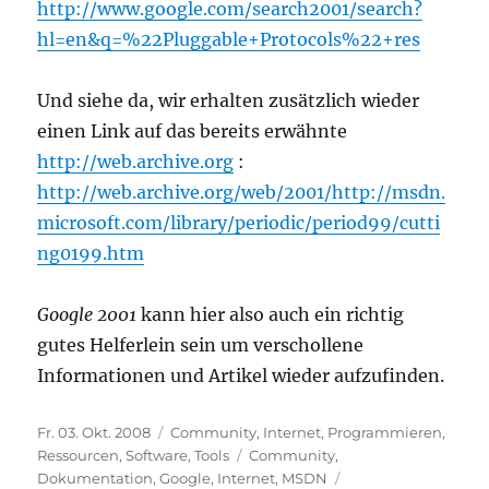
http://www.google.com/search2001/search?
hl=en&q=%22Pluggable+Protocols%22+res
Und siehe da, wir erhalten zusätzlich wieder
einen Link auf das bereits erwähnte
http://web.archive.org
:
http://web.archive.org/web/2001/http://msdn.
microsoft.com/library/periodic/period99/cutti
ng0199.htm
Google 2001
kann hier also auch ein richtig
gutes Helferlein sein um verschollene
Informationen und Artikel wieder aufzufinden.
Veröffentlicht
Kategorien
Fr. 03. Okt. 2008
Community
,
Internet
,
Programmieren
,
am
Schlagwörter
Ressourcen
,
Software
,
Tools
Community
,
Dokumentation
,
Google
,
Internet
,
MSDN