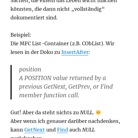
Sachen, die einem das Leben leicht machen
könnten, die dann nicht „vollständig“
dokumentiert sind.
Beispiel:
Die MFC List-Container (z.B. CObList). Wir
lesen in der Doku zu
InsertAfter
:
position
A POSITION value returned by a
previous GetNext, GetPrev, or Find
member function call.
Gut! Aber da steht nichts zu
NULL
.
Aber wenn ich genauer darüber nachdenken,
kann
GetNext
und
Find
auch
NULL