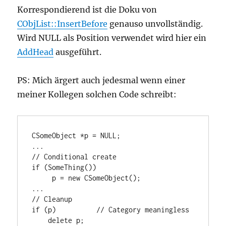
Korrespondierend ist die Doku von
CObjList::InsertBefore
genauso unvollständig.
Wird NULL als Position verwendet wird hier ein
AddHead
ausgeführt.
PS: Mich ärgert auch jedesmal wenn einer
meiner Kollegen solchen Code schreibt:
CSomeObject *p = NULL;

...

// Conditional create

if (SomeThing())

     p = new CSomeObject();

...

// Cleanup

if (p)		// Category meaningless

    delete p;