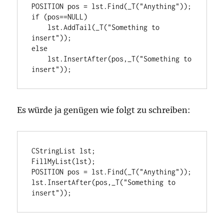
POSITION pos = lst.Find(_T("Anything"));

if (pos==NULL)

    lst.AddTail(_T("Something to 
insert"));

else

    lst.InsertAfter(pos,_T("Something to 
insert"));
Es würde ja genügen wie folgt zu schreiben:
CStringList lst;

FillMyList(lst);

POSITION pos = lst.Find(_T("Anything"));

lst.InsertAfter(pos,_T("Something to 
insert"));