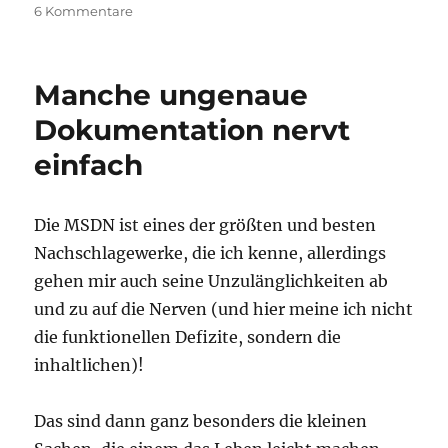
zu
6 Kommentare
Wie
finde
ich
Manche ungenaue
alte
Artikel
Dokumentation nervt
im
einfach
Netz?
Die MSDN ist eines der größten und besten
Nachschlagewerke, die ich kenne, allerdings
gehen mir auch seine Unzulänglichkeiten ab
und zu auf die Nerven (und hier meine ich nicht
die funktionellen Defizite, sondern die
inhaltlichen)!
Das sind dann ganz besonders die kleinen