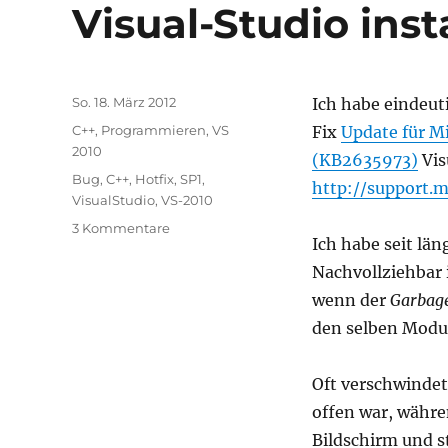
Visual-Studio inst
Veröffentlicht
So. 18. März 2012
Ich habe eindeut
am
Kategorien
C++
,
Programmieren
,
VS
Fix
Update für Mi
2010
(KB2635973)
Vis
Schlagwörter
Bug
,
C++
,
Hotfix
,
SP1
,
http://support.
VisualStudio
,
VS-2010
zu
3 Kommentare
Ich habe seit län
Das
Update
Nachvollziehbar 
für
wenn der
Garbage
Microsoft
den selben Modu
Visual
Studio
2010
Oft verschwindet
Service
offen war, währe
Pack
1
Bildschirm und st