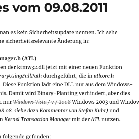
s vom 09.08.2011
man es kein Sicherheitsupdate nennen. Ich sehe
ine sicherheitsrelevante Änderung in:
anager.h (ATL)
den der ktmw32.dll jetzt mit einer neuen Funktion
raryUsingFullPath
durchgeführt, die in
atlcore.h
. Diese Funktion lädt eine DLL nur aus dem Windows-
is. Damit wird Binary-Planting verhindert, aber dies
ch nur
Windows Vista / 7 / 2008
Windows 2003 und Windo
18.08. siehe dazu Kommentar von Stefan Kuhr)
und
en
Kernel Transaction Manager
mit der
ATL
nutzen.
h folgende gefunden: