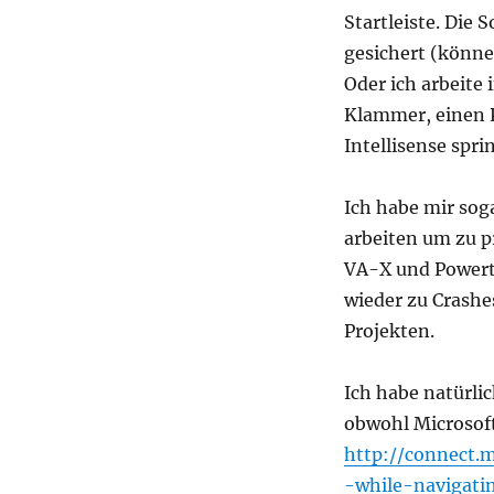
(KB2635973)
Startleiste. Die 
macht
gesichert (könne
Visual-
Studio
Oder ich arbeite
instabil
Klammer, einen 
Intellisense spr
Ich habe mir sog
arbeiten um zu p
VA-X und Powert
wieder zu Crashe
Projekten.
Ich habe natürlic
obwohl Microsof
http://connect.m
-while-navigati