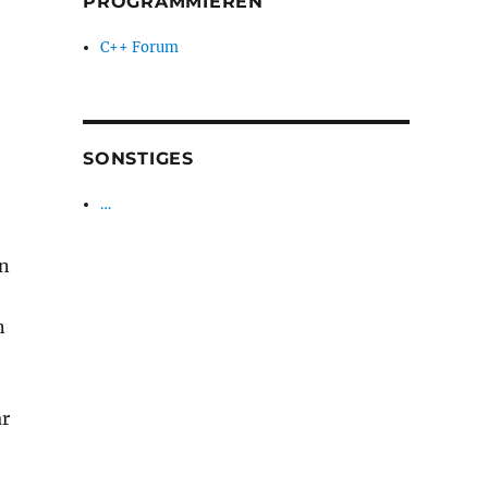
PROGRAMMIEREN
C++ Forum
SONSTIGES
…
on
n
ar