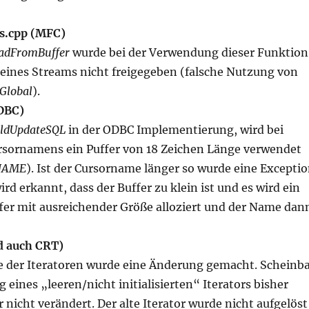
s.cpp (MFC)
adFromBuffer
wurde bei der Verwendung dieser Funktion
 eines Streams nicht freigegeben (falsche Nutzung von
Global
).
DBC)
ildUpdateSQL
in der ODBC Implementierung, wird bei
rsornamens ein Puffer von 18 Zeichen Länge verwendet
NAME
). Ist der Cursorname länger so wurde eine Excepti
ird erkannt, dass der Buffer zu klein ist und es wird ein
er mit ausreichender Größe alloziert und der Name dan
nd auch CRT)
se der Iteratoren wurde eine Änderung gemacht. Scheinb
 eines „leeren/nicht initialisierten“ Iterators bisher
r nicht verändert. Der alte Iterator wurde nicht aufgelöst