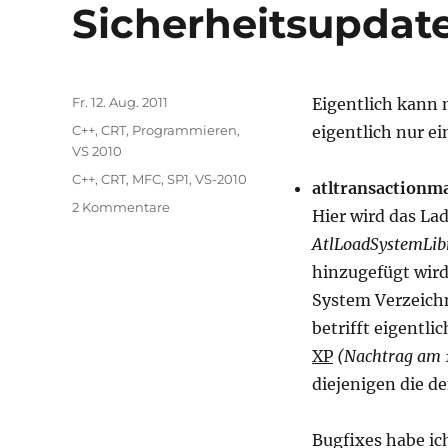
Sicherheitsupdate
Veröffentlicht
Fr. 12. Aug. 2011
Eigentlich kann 
am
Kategorien
C++
,
CRT
,
Programmieren
,
eigentlich nur e
VS 2010
Schlagwörter
C++
,
CRT
,
MFC
,
SP1
,
VS-2010
atltransactionm
zu
2 Kommentare
Hier wird das La
Änderungen
AtlLoadSystemLib
in
den
hinzugefügt wird
VC-
System Verzeichn
Libraries
betrifft eigentli
des
Sicherheitsupdates
XP
(Nachtrag am 
vom
diejenigen die d
09.08.2011
Bugfixes habe ic