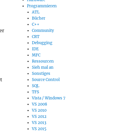
Programmieren
ATL
Bücher
C++
er
Community
CRT
Debugging
IDE
MFC
Ressourcen
Sieh mal an
Sonstiges
t
Source Control
SQL
TFS
Vista / Windows 7
VS 2008
VS 2010
VS 2012
VS 2013
VS 2015