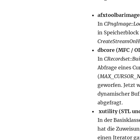
afxtoolbarimage
In
CPngImage::Lo
in Speicherblock
CreateStreamOnH
dbcore (MFC / O
In
CRecordset::Bu
Abfrage eines Cu
(
MAX_CURSOR_
geworfen. Jetzt w
dynamischer Buff
abgefragt.
xutility (STL u
In der Basisklas
hat die Zuweisung
einen Iterator ga