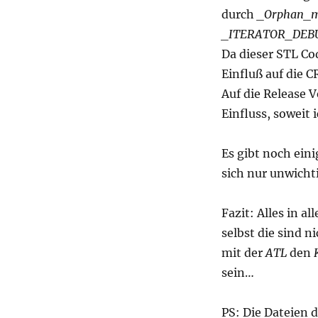
durch
_Orphan_
_ITERATOR_DEB
Da dieser STL Co
Einfluß auf die C
Auf die Release 
Einfluss, soweit
Es gibt noch ein
sich nur unwich
Fazit: Alles in a
selbst die sind n
mit der
ATL
den
sein…
PS: Die Dateien 