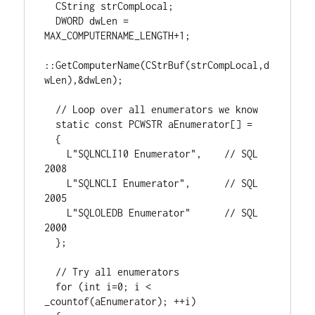
  CString strCompLocal;

  DWORD dwLen = 
MAX_COMPUTERNAME_LENGTH+1;

::GetComputerName(CStrBuf(strCompLocal,d
wLen),&dwLen);

  // Loop over all enumerators we know

  static const PCWSTR aEnumerator[] =

  {

    L"SQLNCLI10 Enumerator",    // SQL 
2008

    L"SQLNCLI Enumerator",      // SQL 
2005

    L"SQLOLEDB Enumerator"      // SQL 
2000

  };

  // Try all enumerators

  for (int i=0; i < 
_countof(aEnumerator); ++i)
