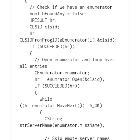
  {

    // Check if we have an enumerator

    bool bFoundAny = false;

    HRESULT hr;

    CLSID clsid;

    hr = 
CLSIDFromProgID(aEnumerator[i],&clsid);

    if (SUCCEEDED(hr))

    {

      // Open enumerator and loop over 
all entries

      CEnumerator enumrator;

      hr = enumrator.Open(&clsid);

      if (SUCCEEDED(hr))

      {

        while 
((hr=enumrator.MoveNext())==S_OK)

        {

          CString 
strServerName(enumrator.m_szName);

          // Skip empty server names 
