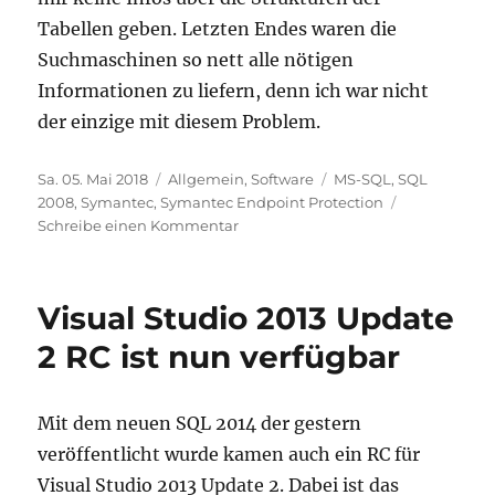
Tabellen geben. Letzten Endes waren die
Suchmaschinen so nett alle nötigen
Informationen zu liefern, denn ich war nicht
der einzige mit diesem Problem.
Veröffentlicht
Kategorien
Schlagwörter
Sa. 05. Mai 2018
Allgemein
,
Software
MS-SQL
,
SQL
am
2008
,
Symantec
,
Symantec Endpoint Protection
zu
Schreibe einen Kommentar
Benachrichtigungen
erhalten
wenn
Visual Studio 2013 Update
der
Symantec
2 RC ist nun verfügbar
Endpoint
Protection
Manager
Mit dem neuen SQL 2014 der gestern
(SEPM)
veröffentlicht wurde kamen auch ein RC für
keine
Virendefinitionen
Visual Studio 2013 Update 2. Dabei ist das