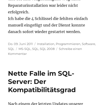
Reparaturinstallation war leider nicht
erfolgreich.
Ich habe die 4 Schlüssel die fehlten einfach
manuell eingefügt und der Dienst konnte
danach sofort wieder gestartet werden.
Veröffentlicht
Kategorien
Do. 09. Juni 2011
Installation
,
Programmieren
,
Software
,
am
Schlagwörter
SQL
MS-SQL
,
SQL
,
SQL 2008
Schreibe einen
zu
Kommentar
Probleme
nach
Upgrade
Nette Falle im SQL-
auf
Microsoft
Server: Der
SQL
Kompatibilitätsgrad
Server
2008
R2
Nach einem der letzten Updates unserer