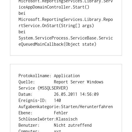
Microsoft.ReportingServices.Library.Serv
iceAppDomainController.Start()

bei 
Microsoft.ReportingServices.Library.Repo
rtService.OnStart(String[] args)

bei 
System.ServiceProcess.ServiceBase.Servic
eQueuedMainCallback(Object state)
Protokollname: Application

Quelle:        Report Server Windows 
Service (MSSQLSERVER)

Datum:         26.05.2011 14:56:09

Ereignis-ID:   140

Aufgabenkategorie:Starten/Herunterfahren

Ebene:         Fehler

Schlüsselwörter:Klassisch

Benutzer:      Nicht zutreffend

Computer:      xyz
