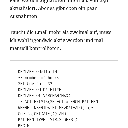
Fälle werden Signaturen innerhalb von 24h
aktualisiert. Aber es gibt eben ein paar
Ausnahmen
Taucht die Email mehr als zweimal auf, muss
ich wohl irgendwie aktiv werden und mal
manuell kontrollieren.
DECLARE @delta INT

-- number of hours

SET @delta = 32 

DECLARE @d DATETIME 

DECLARE @t VARCHAR(MAX)

IF NOT EXISTS(SELECT * FROM PATTERN 
WHERE INSERTDATETIME>DATEADD(hh,-
@delta,GETDATE()) AND 
PATTERN_TYPE='VIRUS_DEFS')

BEGIN
