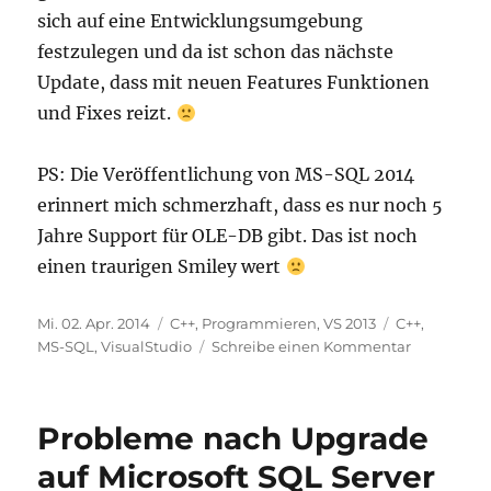
sich auf eine Entwicklungsumgebung
festzulegen und da ist schon das nächste
Update, dass mit neuen Features Funktionen
und Fixes reizt.
PS: Die Veröffentlichung von MS-SQL 2014
erinnert mich schmerzhaft, dass es nur noch 5
Jahre Support für OLE-DB gibt. Das ist noch
einen traurigen Smiley wert
Veröffentlicht
Kategorien
Schlagwörter
Mi. 02. Apr. 2014
C++
,
Programmieren
,
VS 2013
C++
,
am
zu
MS-SQL
,
VisualStudio
Schreibe einen Kommentar
Visual
Studio
2013
Probleme nach Upgrade
Update
2
auf Microsoft SQL Server
RC