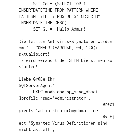
      SET @d = (SELECT TOP 1 
INSERTDATETIME FROM PATTERN WHERE 
PATTERN_TYPE='VIRUS_DEFS' ORDER BY 
INSERTDATETIME DESC)

      SET @t = 'Hallo Admin!

Die letzten Antivirus-Signaturen wurden 
am ' + CONVERT(VARCHAR, @d, 120)+' 
aktualisiert!

Es wird versucht den SEPM Dienst neu zu 
starten!

Liebe Grüße Ihr

SQLServerAgent'

      EXEC msdb.dbo.sp_send_dbmail 
@profile_name='Administrator',

				   @reci
pients='administrator@mydomain.de',

				   @subj
ect='Symantec Virus Definitionen sind 
nicht aktuell',
