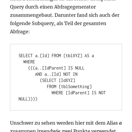
Query durch einen Abfragegenerator
zusammengebaut. Darunter fand sich auch der
folgende Subquery, als Teil der gesamten
Abfrage:
SELECT a.[Id] FROM [tblXYZ] AS a

  WHERE

    (((a..[IdParent] IS NULL

       AND a..[Id] NOT IN

         (SELECT [IdXYZ]

            FROM [tblSomething]

              WHERE [IdParent] IS NOT 
NULL))))
Unschwer zu sehen werden hier mit dem Alias
a
zusammen irgendwie zwei Punkte verwendet.