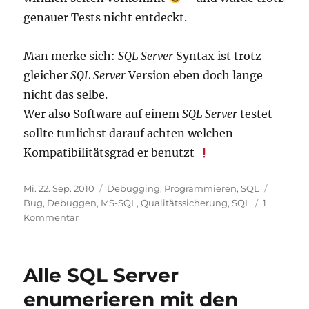
genauer Tests nicht entdeckt.
Man merke sich:
SQL Server
Syntax ist trotz
gleicher
SQL Server
Version eben doch lange
nicht das selbe.
Wer also Software auf einem
SQL Server
testet
sollte tunlichst darauf achten welchen
Kompatibilitätsgrad er benutzt
Veröffentlicht
Kategorien
Schlagw
Mi. 22. Sep. 2010
Debugging
,
Programmieren
,
SQL
am
Bug
,
Debuggen
,
MS-SQL
,
Qualitätssicherung
,
SQL
1
zu
Kommentar
Nette
Falle
im
Alle SQL Server
SQL-
Server:
enumerieren mit den
Der