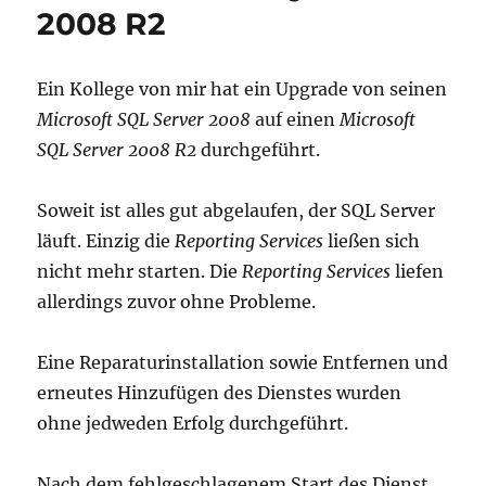
2008 R2
ist
nun
verfügbar
Ein Kollege von mir hat ein Upgrade von seinen
Microsoft SQL Server 2008
auf einen
Microsoft
SQL Server 2008 R2
durchgeführt.
Soweit ist alles gut abgelaufen, der SQL Server
läuft. Einzig die
Reporting Services
ließen sich
nicht mehr starten. Die
Reporting Services
liefen
allerdings zuvor ohne Probleme.
Eine Reparaturinstallation sowie Entfernen und
erneutes Hinzufügen des Dienstes wurden
ohne jedweden Erfolg durchgeführt.
Nach dem fehlgeschlagenem Start des Dienst