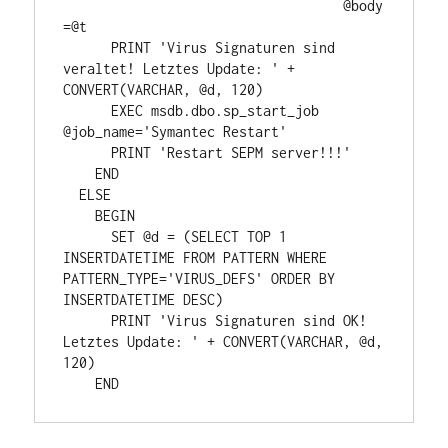
				   @body
=@t

      PRINT 'Virus Signaturen sind 
veraltet! Letztes Update: ' + 
CONVERT(VARCHAR, @d, 120)

      EXEC msdb.dbo.sp_start_job 
@job_name='Symantec Restart'

      PRINT 'Restart SEPM server!!!'

    END

  ELSE

    BEGIN 

      SET @d = (SELECT TOP 1 
INSERTDATETIME FROM PATTERN WHERE 
PATTERN_TYPE='VIRUS_DEFS' ORDER BY 
INSERTDATETIME DESC)

      PRINT 'Virus Signaturen sind OK! 
Letztes Update: ' + CONVERT(VARCHAR, @d, 
120)
