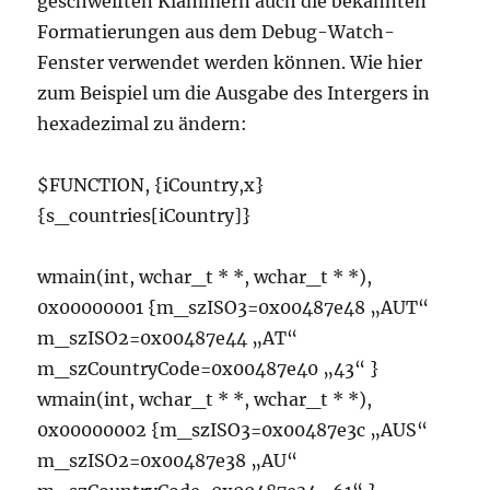
geschweiften Klammern auch die bekannten
Formatierungen aus dem Debug-Watch-
Fenster verwendet werden können. Wie hier
zum Beispiel um die Ausgabe des Intergers in
hexadezimal zu ändern:
$FUNCTION, {iCountry,x}
{s_countries[iCountry]}
wmain(int, wchar_t * *, wchar_t * *),
0x00000001 {m_szISO3=0x00487e48 „AUT“
m_szISO2=0x00487e44 „AT“
m_szCountryCode=0x00487e40 „43“ }
wmain(int, wchar_t * *, wchar_t * *),
0x00000002 {m_szISO3=0x00487e3c „AUS“
m_szISO2=0x00487e38 „AU“