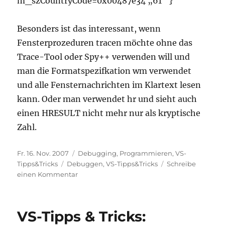
m_szCountryCode=0x00487e34 „61“ }
Besonders ist das interessant, wenn
Fensterprozeduren tracen möchte ohne das
Trace-Tool oder Spy++ verwenden will und
man die Formatspezifkation wm verwendet
und alle Fensternachrichten im Klartext lesen
kann. Oder man verwendet hr und sieht auch
einen HRESULT nicht mehr nur als kryptische
Zahl.
Veröffentlicht
Kategorien
Fr. 16. Nov. 2007
Debugging
,
Programmieren
,
VS-
am
Schlagwörter
Tipps&Tricks
Debuggen
,
VS-Tipps&Tricks
Schreibe
zu
einen Kommentar
VS-
Tipps
&
VS-Tipps & Tricks:
Tricks: