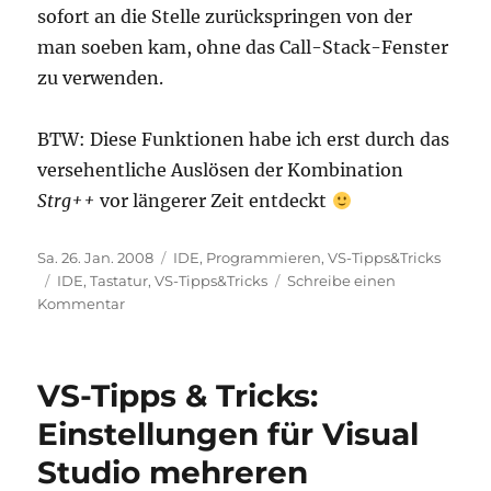
sofort an die Stelle zurückspringen von der
man soeben kam, ohne das Call-Stack-Fenster
zu verwenden.
BTW: Diese Funktionen habe ich erst durch das
versehentliche Auslösen der Kombination
Strg++
vor längerer Zeit entdeckt
Veröffentlicht
Kategorien
Sa. 26. Jan. 2008
IDE
,
Programmieren
,
VS-Tipps&Tricks
am
Schlagwörter
IDE
,
Tastatur
,
VS-Tipps&Tricks
Schreibe einen
zu
Kommentar
VS-
Tipps
&
VS-Tipps & Tricks:
Tricks:
Einfaches
Einstellungen für Visual
Navigieren
Studio mehreren
mit
Strg+-