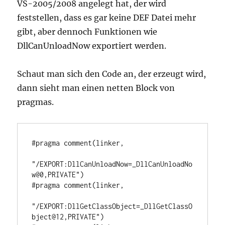
VS-2005/2008 angelegt hat, der wird
feststellen, dass es gar keine DEF Datei mehr
gibt, aber dennoch Funktionen wie
DllCanUnloadNow exportiert werden.
Schaut man sich den Code an, der erzeugt wird,
dann sieht man einen netten Block von
pragmas.
#pragma comment(linker, 

"/EXPORT:DllCanUnloadNow=_DllCanUnloadNo
w@0,PRIVATE") 

#pragma comment(linker, 

"/EXPORT:DllGetClassObject=_DllGetClassO
bject@12,PRIVATE") 
