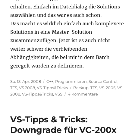
erhalten. Einfach im Dateidialog die Solutions
auswählen und das war es auch schon.
Das macht es wirklich einfach auch komplexere
Solutions in eine Master-Solution
zusammenzufügen. Jetzt ist es auch nicht
weiter schwer die verbleibenden
Abhängigkeiten, die bei mir in dem Batch
geregelt wurden zu definieren.
Veröffentlicht
Kategorien
So. 13. Apr. 2008
C++
,
Programmieren
,
Source Control
,
am
Schlagwörter
TFS
,
VS 2008
,
VS-Tipps&Tricks
Backup
,
TFS
,
VS-2005
,
VS-
zu
2008
,
VS-Tipps&Tricks
,
VSS
4 Kommentare
VS
Tipps
&
VS-Tipps & Tricks:
Tricks:
Ganze
Downgrade für VC-200x
Solutions