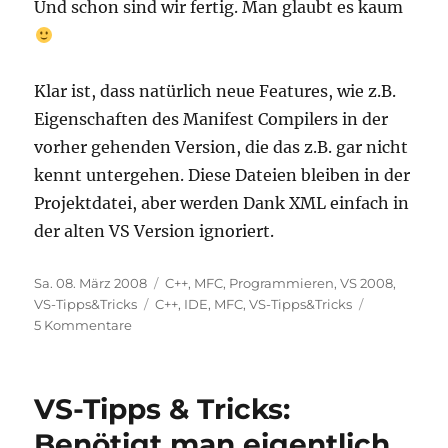
Und schon sind wir fertig. Man glaubt es kaum
Klar ist, dass natürlich neue Features, wie z.B.
Eigenschaften des Manifest Compilers in der
vorher gehenden Version, die das z.B. gar nicht
kennt untergehen. Diese Dateien bleiben in der
Projektdatei, aber werden Dank XML einfach in
der alten VS Version ignoriert.
Veröffentlicht
Kategorien
Sa. 08. März 2008
C++
,
MFC
,
Programmieren
,
VS 2008
,
am
Schlagwörter
VS-Tipps&Tricks
C++
,
IDE
,
MFC
,
VS-Tipps&Tricks
zu
5 Kommentare
VS-
Tipps
&
VS-Tipps & Tricks:
Tricks:
Downgrade
Benötigt man eigentlich