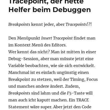
Tracepoint, der nette
und
Helfer beim Debuggen
Navigation
mit
dem
Solution
Breakpoints
kennt jeder, aber
Tracepoints
!?!
Explorer
Den Menüpunkt
Insert Tracepoint
findet man
im Kontext Menü des Editors.
Wer kennt das nicht? Man ist mitten in einer
Debug-Session, aber man müsste jetzt eine
Variable beobachten, wie sie sich entwickelt.
Manchmal ist es einfach ungünstig einen
Breakpoint zu stetzen, weil der Timing, Focus
und manches andere ändert. Zudem,
Breakpoints
sind lahm und die
F5
-Taste will
man auch icht kaputt machen. Ein
TRACE
Statement wäre super. Aber jetzt den Code