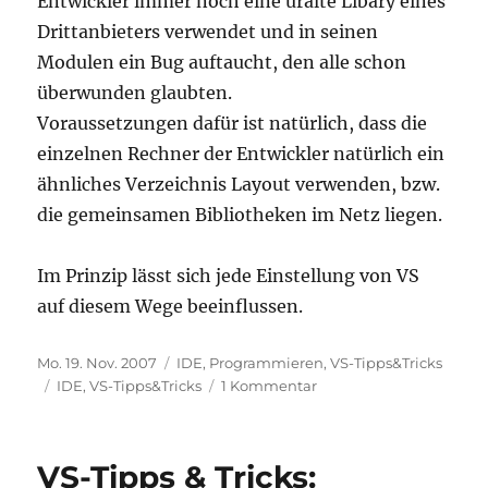
Entwickler immer noch eine uralte Libary eines
Drittanbieters verwendet und in seinen
Modulen ein Bug auftaucht, den alle schon
überwunden glaubten.
Voraussetzungen dafür ist natürlich, dass die
einzelnen Rechner der Entwickler natürlich ein
ähnliches Verzeichnis Layout verwenden, bzw.
die gemeinsamen Bibliotheken im Netz liegen.
Im Prinzip lässt sich jede Einstellung von VS
auf diesem Wege beeinflussen.
Veröffentlicht
Kategorien
Mo. 19. Nov. 2007
IDE
,
Programmieren
,
VS-Tipps&Tricks
am
Schlagwörter
zu
IDE
,
VS-Tipps&Tricks
1 Kommentar
VS-
Tipps
&
VS-Tipps & Tricks:
Tricks: