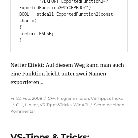
        "/EXPORT:ExportedFunction2=?
ExportedFunction2@@YGHPBD@Z") 

BOOL __stdcall ExportedFunction2(const 
char *) 

{ 

 return FALSE; 

}
Netter Effekt: Auf diesem Weg kann man auch
eine Funktion leicht unter zwei Namen
exportieren…
Veröffentlicht
Kategorien
Fr. 22. Feb. 2008
C++
,
Programmieren
,
VS-Tipps&Tricks
am
Schlagwörter
C++
,
Linker
,
VS-Tipps&Tricks
,
WinAPI
Schreibe einen
zu
Kommentar
VS-
Tipps
&
VS-Tipps & Tricks:
Tricks: