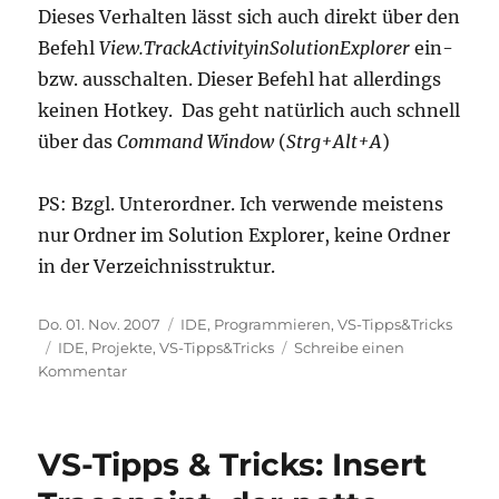
Dieses Verhalten lässt sich auch direkt über den
Befehl
View.TrackActivityinSolutionExplorer
ein-
bzw. ausschalten. Dieser Befehl hat allerdings
keinen Hotkey. Das geht natürlich auch schnell
über das
Command Window
(
Strg+Alt+A
)
PS: Bzgl. Unterordner. Ich verwende meistens
nur Ordner im Solution Explorer, keine Ordner
in der Verzeichnisstruktur.
Veröffentlicht
Kategorien
Do. 01. Nov. 2007
IDE
,
Programmieren
,
VS-Tipps&Tricks
am
Schlagwörter
IDE
,
Projekte
,
VS-Tipps&Tricks
Schreibe einen
zu
Kommentar
VS-
Tipps
&
VS-Tipps & Tricks: Insert
Tricks:
Synchronisation