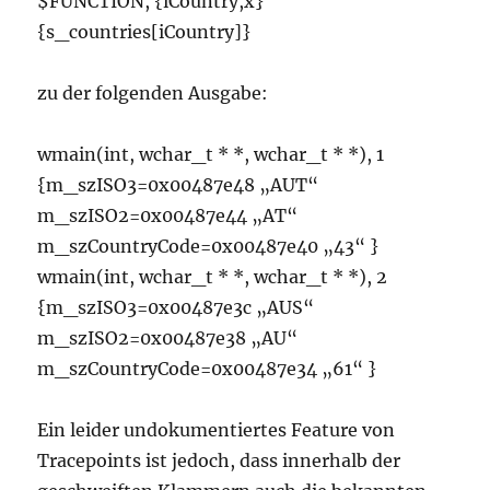
$FUNCTION, {iCountry,x}
{s_countries[iCountry]}
zu der folgenden Ausgabe:
wmain(int, wchar_t * *, wchar_t * *), 1
{m_szISO3=0x00487e48 „AUT“
m_szISO2=0x00487e44 „AT“
m_szCountryCode=0x00487e40 „43“ }
wmain(int, wchar_t * *, wchar_t * *), 2
{m_szISO3=0x00487e3c „AUS“
m_szISO2=0x00487e38 „AU“
m_szCountryCode=0x00487e34 „61“ }
Ein leider undokumentiertes Feature von
Tracepoints ist jedoch, dass innerhalb der