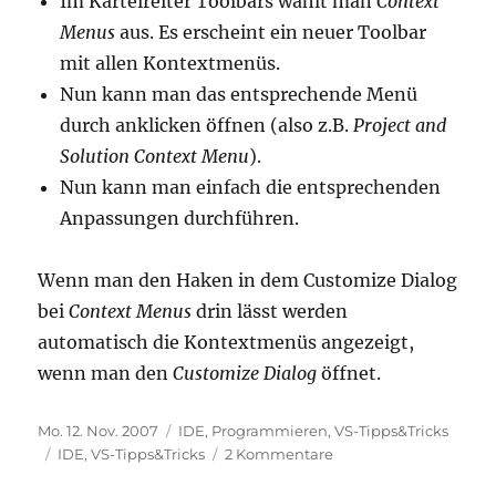
Im Karteireiter Toolbars wählt man
Context
Menus
aus. Es erscheint ein neuer Toolbar
mit allen Kontextmenüs.
Nun kann man das entsprechende Menü
durch anklicken öffnen (also z.B.
Project and
Solution Context Menu
).
Nun kann man einfach die entsprechenden
Anpassungen durchführen.
Wenn man den Haken in dem Customize Dialog
bei
Context Menus
drin lässt werden
automatisch die Kontextmenüs angezeigt,
wenn man den
Customize Dialog
öffnet.
Veröffentlicht
Kategorien
Mo. 12. Nov. 2007
IDE
,
Programmieren
,
VS-Tipps&Tricks
am
Schlagwörter
zu
IDE
,
VS-Tipps&Tricks
2 Kommentare
VS-