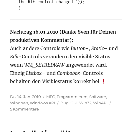
the RTF control changed!"));

}
Nachtrag 16.01.2010 (Danke Sven für Deinen
produktiven Kommentar):
Auch andere Controls wie
Button
-,
Static
– und
Edit
-Controls verändern den Visible Status
wenn
WM_SETREDRAW
angewendet wird.
Einzig
Listbox
– und
Combobox
-Controls
behalten den Visiblestatus korrekt bei
Veröffentlicht
Kategorien
Do. 14. Jan. 2010
MFC
,
Programmieren
,
Software
,
am
Schlagwörter
Windows
,
Windows API
Bug
,
GUI
,
Win32
,
WinAPI
zu
5 Kommentare
Bug
in
der