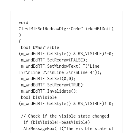
void 
CTestRTFSetRedrawDlg::OnBnClickedBtDoit(
)

{

 bool bWasVisible = 
(m_wndEdRTF.GetStyle() & WS_VISIBLE)!=0;

 m_wndEdRTF.SetRedraw(FALSE);

 m_wndEdRTF.SetWindowText(_T("Line 
1\r\nLine 2\r\nLine 3\r\nLine 4"));

 m_wndEdRTF.SetSel(0,0);

 m_wndEdRTF.SetRedraw(TRUE);

 m_wndEdRTF.Invalidate();

 bool bIsVisible = 
(m_wndEdRTF.GetStyle() & WS_VISIBLE)!=0;

 // Check if the visible state changed

  if (bIsVisible!=bWasVisible)

  AfxMessageBox(_T("The visible state of 