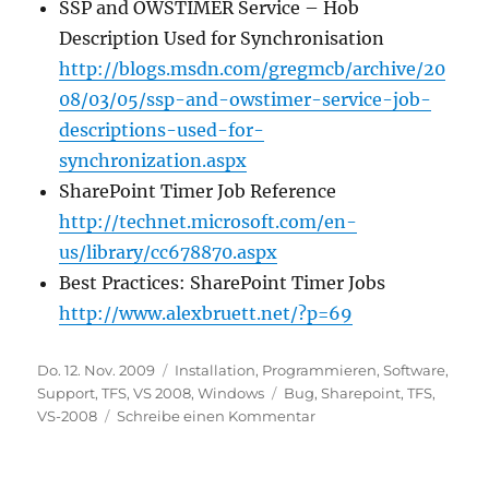
SSP and OWSTIMER Service – Hob
Description Used for Synchronisation
http://blogs.msdn.com/gregmcb/archive/20
08/03/05/ssp-and-owstimer-service-job-
descriptions-used-for-
synchronization.aspx
SharePoint Timer Job Reference
http://technet.microsoft.com/en-
us/library/cc678870.aspx
Best Practices: SharePoint Timer Jobs
http://www.alexbruett.net/?p=69
Veröffentlicht
Kategorien
Do. 12. Nov. 2009
Installation
,
Programmieren
,
Software
,
am
Schlagwörter
Support
,
TFS
,
VS 2008
,
Windows
Bug
,
Sharepoint
,
TFS
,
zu
VS-2008
Schreibe einen Kommentar
Sharepoint
Timer
Service