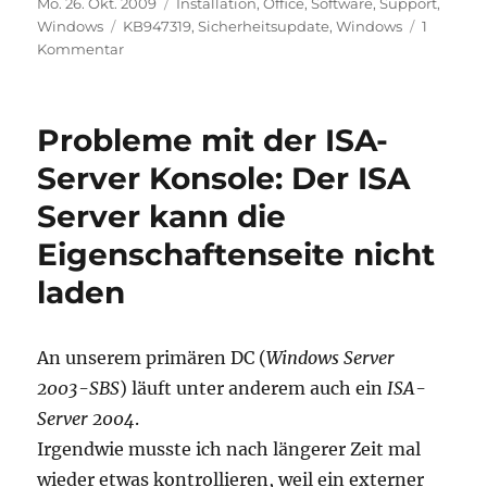
Veröffentlicht
Kategorien
Mo. 26. Okt. 2009
Installation
,
Office
,
Software
,
Support
,
am
Schlagwörter
Windows
KB947319
,
Sicherheitsupdate
,
Windows
1
zu
Kommentar
Endgültiger
Fix
für
Probleme mit der ISA-
die
Probleme
Server Konsole: Der ISA
bei
Server kann die
Installation
des
Eigenschaftenseite nicht
Sicherheitsupdates
KB947319,
laden
Fehler
Code
A95
An unserem primären DC (
Windows Server
2003-SBS
) läuft unter anderem auch ein
ISA-
Server 2004
.
Irgendwie musste ich nach längerer Zeit mal
wieder etwas kontrollieren, weil ein externer