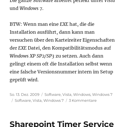
Die ganze Software arbeitet perfekt unter
Vista
und
Windows 7
.
BTW: Wenn man eine
EXE
hat, die die
Installation ausführt, dann kann man
versuchen über den Karteireiter Eigenschaften
der
EXE
Datei, den Kompatibilitätsmodus auf
Windows XP SP2/SP3
zu setzen. Auch dann
gelingt einem oft die Installation selbst wenn
eine falsche Versionsnummer intern im Setup
geprüft wird.
Veröffentlicht
Kategorien
So. 13. Dez. 2009
Software
,
Vista
,
Windows
,
Windows 7
am
Schlagwörter
zu
Software
,
Vista
,
Windows 7
3 Kommentare
Installation
älterer
Software
Sharepoint Timer Service
auf