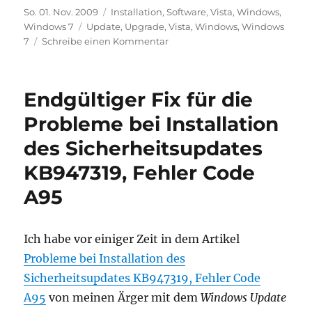
Veröffentlicht
Kategorien
So. 01. Nov. 2009
Installation
,
Software
,
Vista
,
Windows
,
am
Schlagwörter
Windows 7
Update
,
Upgrade
,
Vista
,
Windows
,
Windows
zu
7
Schreibe einen Kommentar
Nach
Windows
7
Endgültiger Fix für die
Upgrade
einige
Probleme bei Installation
GB
des Sicherheitsupdates
an
Plattenplatz
KB947319, Fehler Code
freigeben
A95
Ich habe vor einiger Zeit in dem Artikel
Probleme bei Installation des
Sicherheitsupdates KB947319, Fehler Code
A95
von meinen Ärger mit dem
Windows Update