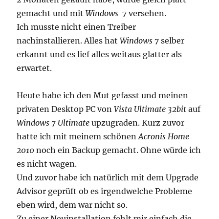
Eigenschaftenseite
gemacht und mit
Windows 7
versehen.
nicht
laden
Ich musste nicht einen Treiber
nachinstallieren. Alles hat
Windows 7
selber
erkannt und es lief alles weitaus glatter als
erwartet.
Heute habe ich den Mut gefasst und meinen
privaten Desktop PC von
Vista Ultimate 32bit
auf
Windows 7 Ultimate
upzugraden. Kurz zuvor
hatte ich mit meinem schönen
Acronis Home
2010
noch ein Backup gemacht. Ohne würde ich
es nicht wagen.
Und zuvor habe ich natürlich mit dem Upgrade
Advisor geprüft ob es irgendwelche Probleme
eben wird, dem war nicht so.
Zu einer Neuinstallation fehlt mir einfach die