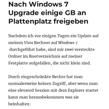
Nach Windows 7
frisst
Giga-
Upgrade einige GB an
Bytes
Plattenplatz freigeben
an
Speicherplatz
und
kostet
Nachdem ich vor einigen Tagen ein Update auf
Performance
meinen
Vista
Rechner auf
Windows 7
durchgeführt habe, sind mir zwei versteckte
Ordner im Rootverzeichnis auf meiner
Festplatte aufgefallen, die nicht klein sind.
Durch eingeschränkte Rechte hat man
normalerweise keinen Zugriff, aber wenn man
eine elevated Session mit dem Explorer startet
kann man herausbekommen was sie
beinhalten: