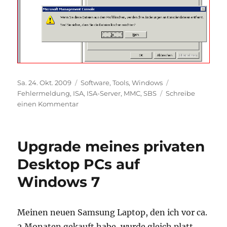
Veröffentlicht
Kategorien
Schlagwörter
Sa. 24. Okt. 2009
Software
,
Tools
,
Windows
am
Fehlermeldung
,
ISA
,
ISA-Server
,
MMC
,
SBS
Schreibe
zu
einen Kommentar
Probleme
mit
der
Upgrade meines privaten
ISA-
Server
Desktop PCs auf
Konsole:
Windows 7
Der
ISA
Server
kann
Meinen neuen Samsung Laptop, den ich vor ca.
die
2 Monaten gekauft habe, wurde gleich platt