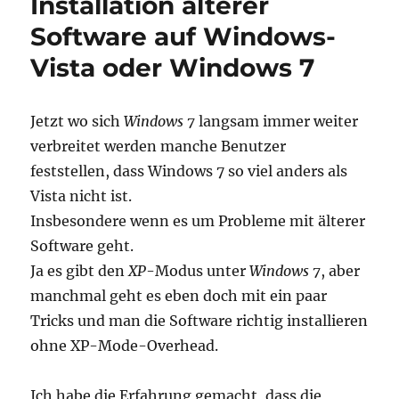
Installation älterer
Windows
UI:
Software auf Windows-
SetRedraw
Vista oder Windows 7
verändert
WS_VISIBLE
Stil
in
Jetzt wo sich
Windows 7
langsam immer weiter
einem
verbreitet werden manche Benutzer
RTF
feststellen, dass Windows 7 so viel anders als
Control
Vista nicht ist.
Insbesondere wenn es um Probleme mit älterer
Software geht.
Ja es gibt den
XP
-Modus unter
Windows 7
, aber
manchmal geht es eben doch mit ein paar
Tricks und man die Software richtig installieren
ohne XP-Mode-Overhead.
Ich habe die Erfahrung gemacht, dass die